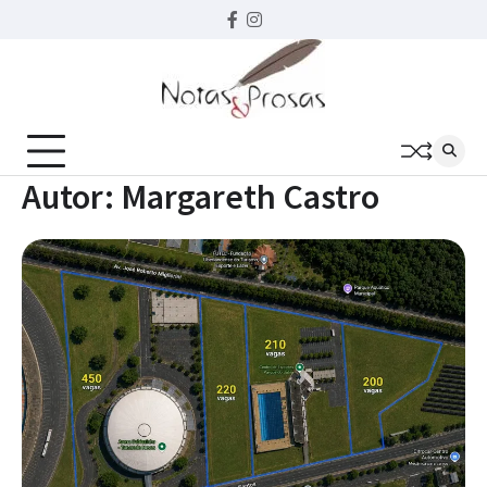
Skip
Facebook
instagram
to
content
Autor:
Margareth Castro