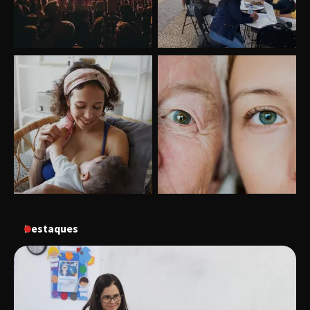
Uberlândia recebe o projeto “Experiência Rio”
no dia 17 de junho
“Vozes pela Vida” celebra 10 anos com show
em Uberlândia
Destaques
“Vem pra Praça!” reunirá arte, cultura e
gastronomia de Uberlândia em dois dias de
evento gratuito