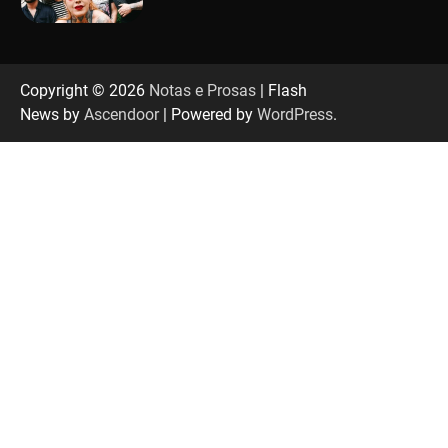
“Tom na Fazenda” retorna à Uberlândia após
sucesso absoluto em 2025
Copyright © 2026
Notas e Prosas
| Flash
News by
Ascendoor
| Powered by
WordPress
.
Senac em Uberlândia oferece curso gratuito
de Tricologia e Terapia Capilar
Uberlândia recebe em agosto turnê de 30 anos
do Grupo Soweto
EMCANTAR estreia espetáculo de lançamento
do novo álbum Abraço no Planeta