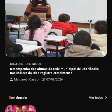
“Uma prosa de valor” é o tema da roda de
conversa com o diretor e a produtora do
espetáculo Bárbara
“Tom na Fazenda” retorna à Uberlândia após
sucesso absoluto em 2025
Senac em Uberlândia oferece curso gratuito
CIDADES
DESTAQUE
de Tricologia e Terapia Capilar
Desempenho dos alunos da rede municipal de Uberlândia
nos índices do Ideb registra crescimento
Margareth Castro
07/08/2026
Uberlândia recebe em agosto turnê de 30 anos
do Grupo Soweto
Tendendo
Ver todos