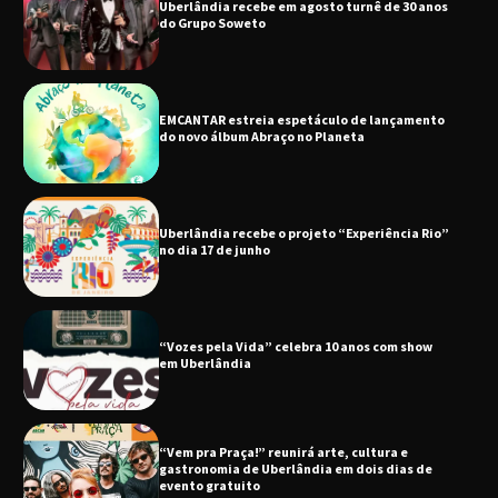
EMCANTAR estreia espetáculo de lançamento
do novo álbum Abraço no Planeta
Uberlândia recebe o projeto “Experiência Rio”
no dia 17 de junho
“Vozes pela Vida” celebra 10 anos com show
em Uberlândia
“Vem pra Praça!” reunirá arte, cultura e
gastronomia de Uberlândia em dois dias de
evento gratuito
“Uma prosa de valor” é o tema da roda de
conversa com o diretor e a produtora do
espetáculo Bárbara