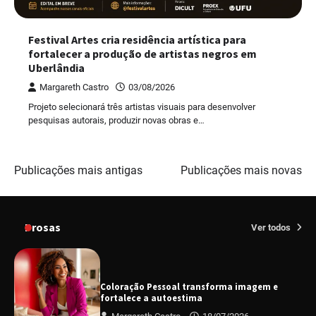
Festival Artes cria residência artística para
fortalecer a produção de artistas negros em
Uberlândia
Margareth Castro
03/08/2026
Projeto selecionará três artistas visuais para desenvolver
pesquisas autorais, produzir novas obras e…
Navegação
Publicações mais antigas
Publicações mais novas
por
posts
Prosas
Ver todos
Coloração Pessoal transforma imagem e
fortalece a autoestima