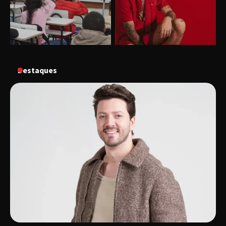
“Vozes pela Vida” celebra 10 anos com show
em Uberlândia
Destaques
“Vem pra Praça!” reunirá arte, cultura e
gastronomia de Uberlândia em dois dias de
evento gratuito
“Uma prosa de valor” é o tema da roda de
conversa com o diretor e a produtora do
espetáculo Bárbara
“Tom na Fazenda” retorna à Uberlândia após
sucesso absoluto em 2025