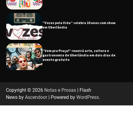
“Vem pra Praça!” reunirá arte, cultura e
gastronomia de Uberlândia em dois dias de
evento gratuito
“Uma prosa de valor” é o tema da roda de
conversa com o diretor e a produtora do
espetáculo Bárbara
“Tom na Fazenda” retorna à Uberlândia após
sucesso absoluto em 2025
Copyright © 2026
Notas e Prosas
| Flash
News by
Ascendoor
| Powered by
WordPress
.
Senac em Uberlândia oferece curso gratuito
de Tricologia e Terapia Capilar