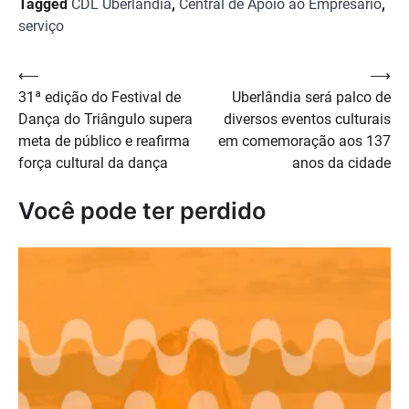
Tagged
CDL Uberlândia
,
Central de Apoio ao Empresário
,
serviço
Navegação
⟵
⟶
31ª edição do Festival de
Uberlândia será palco de
de
Dança do Triângulo supera
diversos eventos culturais
Post
meta de público e reafirma
em comemoração aos 137
força cultural da dança
anos da cidade
Você pode ter perdido