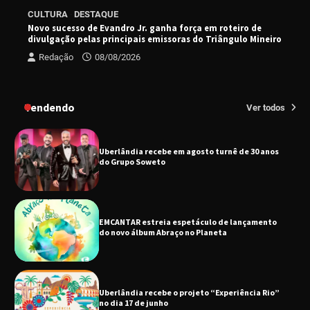
Senac em Uberlândia oferece curso gratuito
CULTURA
DESTAQUE
de Tricologia e Terapia Capilar
Novo sucesso de Evandro Jr. ganha força em roteiro de
divulgação pelas principais emissoras do Triângulo Mineiro
Redação
08/08/2026
Uberlândia recebe em agosto turnê de 30 anos
do Grupo Soweto
Tendendo
Ver todos
EMCANTAR estreia espetáculo de lançamento
do novo álbum Abraço no Planeta
Uberlândia recebe o projeto “Experiência Rio”
no dia 17 de junho
“Vozes pela Vida” celebra 10 anos com show
em Uberlândia