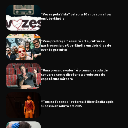
“Vozes pela Vida” celebra 10 anos com show
em Uberlândia
“Vem pra Praça!” reunirá arte, cultura e
gastronomia de Uberlândia em dois dias de
evento gratuito
“Uma prosa de valor” é o tema da roda de
conversa com o diretor e a produtora do
espetáculo Bárbara
“Tom na Fazenda” retorna à Uberlândia após
sucesso absoluto em 2025