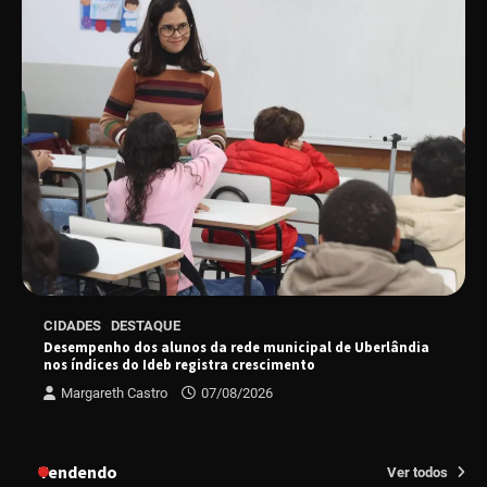
sucesso absoluto em 2025
Senac em Uberlândia oferece curso gratuito
de Tricologia e Terapia Capilar
Uberlândia recebe em agosto turnê de 30 anos
do Grupo Soweto
EMCANTAR estreia espetáculo de lançamento
CIDADES
DESTAQUE
do novo álbum Abraço no Planeta
Desempenho dos alunos da rede municipal de Uberlândia
nos índices do Ideb registra crescimento
Margareth Castro
07/08/2026
Uberlândia recebe o projeto “Experiência Rio”
no dia 17 de junho
Tendendo
Ver todos