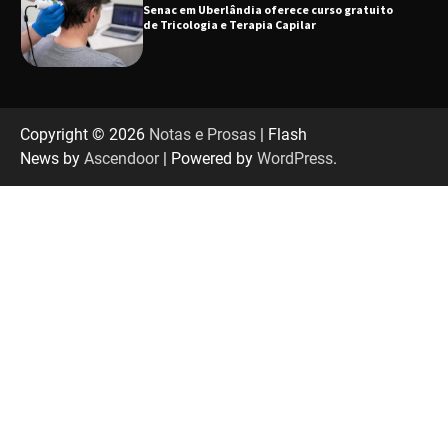
Senac em Uberlândia oferece curso gratuito
de Tricologia e Terapia Capilar
Uberlândia recebe em agosto turnê de 30 anos
do Grupo Soweto
Copyright © 2026
Notas e Prosas
| Flash
News by
Ascendoor
| Powered by
WordPress
.
EMCANTAR estreia espetáculo de lançamento
do novo álbum Abraço no Planeta
Uberlândia recebe o projeto “Experiência Rio”
no dia 17 de junho
“Vozes pela Vida” celebra 10 anos com show
em Uberlândia