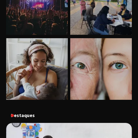
Uberlândia recebe o projeto “Experiência Rio”
no dia 17 de junho
“Vozes pela Vida” celebra 10 anos com show
em Uberlândia
“Vem pra Praça!” reunirá arte, cultura e
gastronomia de Uberlândia em dois dias de
evento gratuito
“Uma prosa de valor” é o tema da roda de
conversa com o diretor e a produtora do
espetáculo Bárbara
Destaques
“Tom na Fazenda” retorna à Uberlândia após