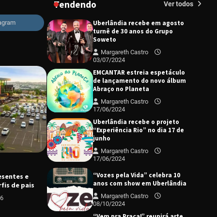
Tendendo
Margareth Castro
Ver todos
09/07/2024
Uberlândia recebe em agosto
tagram
turnê de 30 anos do Grupo
Soweto
Margareth Castro
03/07/2024
EMCANTAR estreia espetáculo
de lançamento do novo álbum
Abraço no Planeta
Margareth Castro
17/06/2024
Uberlândia recebe o projeto
“Experiência Rio” no dia 17 de
junho
Margareth Castro
17/06/2024
C
“Vozes pela Vida” celebra 10
esentes e
K
CIDADES
DESTAQUE
anos com show em Uberlândia
fis de pais
m
Prefeitura apoia romeiros com
a
Margareth Castro
26
tradicional barraca na BR-365
A
08/10/2024
Margareth Castro
06/08/2026
“Vem pra Praça!” reunirá arte,