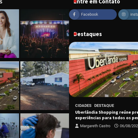
s
Entre em Contato
Facebook
ins
Destaques
CIDADES
DESTAQUE
ESTAQUE
Uberlândia Shopping reúne pr
ário do Grupo Luta Pela Vida
experiências para todos os per
dição no dia 13 de agosto
Margareth Castro
06/08/20
 Castro
06/08/2026