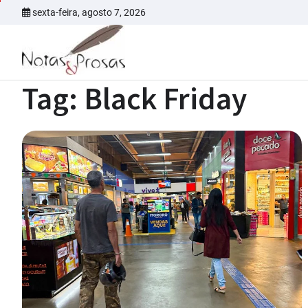
Skip
sexta-feira, agosto 7, 2026
to
content
Tag:
Black Friday