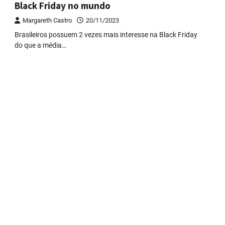
Black Friday no mundo
Margareth Castro
20/11/2023
Brasileiros possuem 2 vezes mais interesse na Black Friday
do que a média…
Uberlândia recebe o projeto
“Experiência Rio” no dia 17 de
junho
Margareth Castro
17/06/2024
“Vozes pela Vida” celebra 10