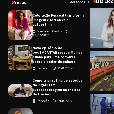
Mais Lido
Prosas
Ver todos
Coloração Pessoal transforma
imagem e fortalece a
autoestima
Margareth Castro
18/07/2026
Novo episódio do
podEMCANTAR recebe Mônica
Cunha para uma conversa
sobre o poder da palavra
Redação
11/07/2026
Como criar rotina de estudos
de inglês sem
CIDADES
D
autossabotagem na era das
Bazar Solid
distrações
tem nova e
Redação
09/07/2026
Margareth