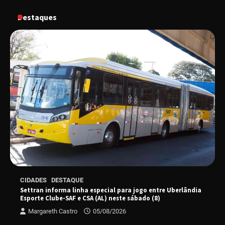
Destaques
“Vozes pela Vida” celebra 10 anos com show
em Uberlândia
“Vem pra Praça!” reunirá arte, cultura e
gastronomia de Uberlândia em dois dias de
evento gratuito
“Uma prosa de valor” é o tema da roda de
conversa com o diretor e a produtora do
espetáculo Bárbara
“Tom na Fazenda” retorna à Uberlândia após
CIDADES
DESTAQUE
sucesso absoluto em 2025
Settran informa linha especial para jogo entre Uberlândia
Esporte Clube-SAF e CSA (AL) neste sábado (8)
Margareth Castro
05/08/2026