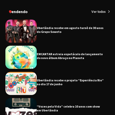
Senac em Uberlândia oferece curso gratuito
de Tricologia e Terapia Capilar
Tendendo
Ver todos
Uberlândia recebe em agosto turnê de 30 anos
do Grupo Soweto
EMCANTAR estreia espetáculo de lançamento
do novo álbum Abraço no Planeta
Uberlândia recebe o projeto “Experiência Rio”
no dia 17 de junho
“Vozes pela Vida” celebra 10 anos com show
em Uberlândia