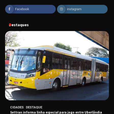
Uberlândia recebe o projeto “Experiência Rio”
no dia 17 de junho
Facebook
instagram
Destaques
“Vozes pela Vida” celebra 10 anos com show
em Uberlândia
“Vem pra Praça!” reunirá arte, cultura e
gastronomia de Uberlândia em dois dias de
evento gratuito
“Uma prosa de valor” é o tema da roda de
conversa com o diretor e a produtora do
espetáculo Bárbara
“Tom na Fazenda” retorna à Uberlândia após
CIDADES
DESTAQUE
sucesso absoluto em 2025
Settran informa linha especial para jogo entre Uberlândia