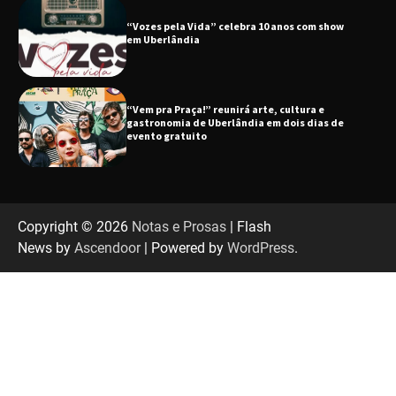
“Vozes pela Vida” celebra 10 anos com show
em Uberlândia
“Vem pra Praça!” reunirá arte, cultura e
gastronomia de Uberlândia em dois dias de
evento gratuito
“Uma prosa de valor” é o tema da roda de
conversa com o diretor e a produtora do
Copyright © 2026
Notas e Prosas
| Flash
espetáculo Bárbara
News by
Ascendoor
| Powered by
WordPress
.
“Tom na Fazenda” retorna à Uberlândia após
sucesso absoluto em 2025
Senac em Uberlândia oferece curso gratuito