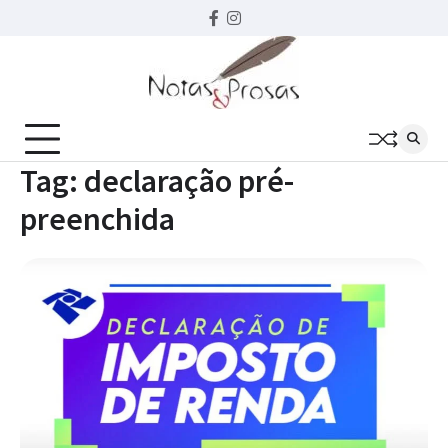
Skip
Facebook
instagram
to
content
Tag:
declaração pré-
preenchida