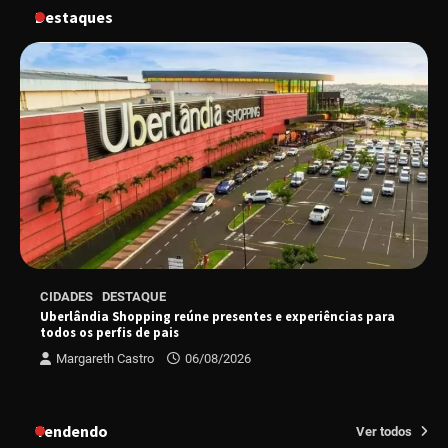
Destaques
“Vem pra Praça!” reunirá arte, cultura e
gastronomia de Uberlândia em dois dias de
evento gratuito
“Uma prosa de valor” é o tema da roda de
conversa com o diretor e a produtora do
espetáculo Bárbara
“Tom na Fazenda” retorna à Uberlândia após
CIDADES
DESTAQUE
sucesso absoluto em 2025
Uberlândia Shopping reúne presentes e experiências para
todos os perfis de pais
Margareth Castro
06/08/2026
Senac em Uberlândia oferece curso gratuito
de Tricologia e Terapia Capilar
Tendendo
Ver todos