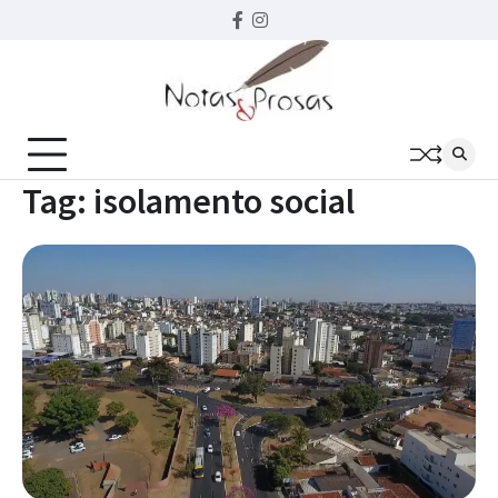
Skip
Facebook
instagram
to
content
Tag:
isolamento social