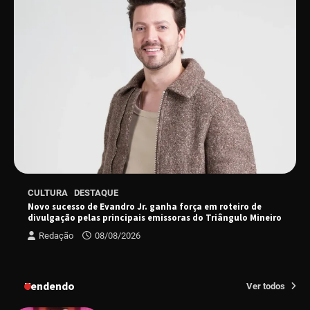
“Vem pra Praça!” reunirá arte, cultura e
gastronomia de Uberlândia em dois dias de
evento gratuito
“Uma prosa de valor” é o tema da roda de
conversa com o diretor e a produtora do
espetáculo Bárbara
“Tom na Fazenda” retorna à Uberlândia após
CULTURA
DESTAQUE
sucesso absoluto em 2025
Novo sucesso de Evandro Jr. ganha força em roteiro de
divulgação pelas principais emissoras do Triângulo Mineiro
Redação
08/08/2026
Senac em Uberlândia oferece curso gratuito
de Tricologia e Terapia Capilar
Tendendo
Ver todos