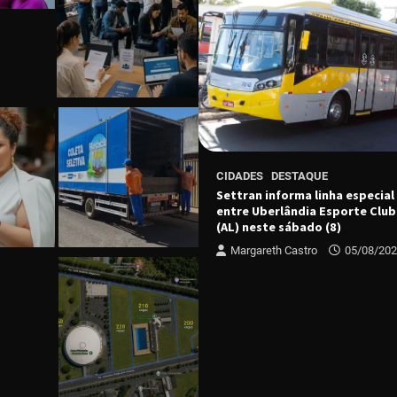
ESTAQUE
CIDADES
DESTAQUE
e Economia Criativa premia
Settran informa linha especial
 forma nova turma em Uberaba
entre Uberlândia Esporte Club
(AL) neste sábado (8)
 Castro
04/08/2026
Margareth Castro
05/08/20