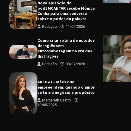
Novo episódio do
podEMCANTAR recebe Mônica
Cunha para uma conversa
sobre o poder da palavra
Redação
11/07/2026
Como criar rotina de estudos
de inglês sem
autossabotagem na era das
distrações
CIDADES
D
Redação
09/07/2026
Programa d
projetos e
Margareth
ARTIGO – Mães que
empreendem: quando o amor
se torna negócio e propósito
Margareth Castro
10/05/2025