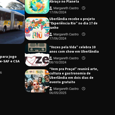
Abraço no Planeta
Margareth Castro
17/06/2024
Uberlândia recebe o projeto
“Experiência Rio” no dia 17 de
junho
Margareth Castro
17/06/2024
CULTURA
DESTAQUE
“Vozes pela Vida” celebra 10
Prefeitura promove programação
anos com show em Uberlândia
C
cultural para celebração dos 138 anos de
 para jogo
P
Margareth Castro
Uberlândia
e-SAF e CSA
v
08/10/2024
Margareth Castro
05/08/2026
p
“Vem pra Praça!” reunirá arte,
26
cultura e gastronomia de
Uberlândia em dois dias de
evento gratuito
Margareth Castro
06/05/2025
“Uma prosa de valor” é o tema
da roda de conversa com o
diretor e a produtora do
espetáculo Bárbara