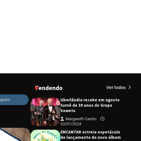
“Uma prosa de valor” é o tema
da roda de conversa com o
diretor e a produtora do
espetáculo Bárbara
Redação
27/03/2024
“Tom na Fazenda” retorna à
Uberlândia após sucesso
absoluto em 2025
Redação
23/02/2026
Senac em Uberlândia oferece
curso gratuito de Tricologia e
Terapia Capilar
Tendendo
Margareth Castro
Ver todos
09/07/2024
Uberlândia recebe em agosto
tagram
turnê de 30 anos do Grupo
Soweto
Margareth Castro
03/07/2024
EMCANTAR estreia espetáculo
de lançamento do novo álbum