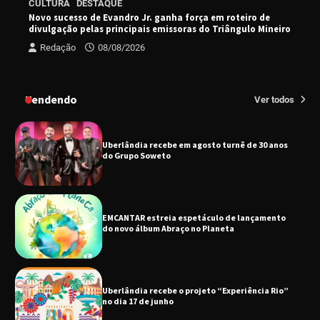
CULTURA
DESTAQUE
de Tricologia e Terapia Capilar
Novo sucesso de Evandro Jr. ganha força em roteiro de
divulgação pelas principais emissoras do Triângulo Mineiro
Redação
08/08/2026
Uberlândia recebe em agosto turnê de 30 anos
do Grupo Soweto
Tendendo
Ver todos
EMCANTAR estreia espetáculo de lançamento
do novo álbum Abraço no Planeta
Uberlândia recebe o projeto “Experiência Rio”
no dia 17 de junho
“Vozes pela Vida” celebra 10 anos com show
em Uberlândia