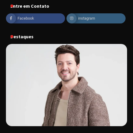
Entre em Contato
“Vozes pela Vida” celebra 10 anos com show
em Uberlândia
Facebook
instagram
Destaques
“Vem pra Praça!” reunirá arte, cultura e
gastronomia de Uberlândia em dois dias de
evento gratuito
“Uma prosa de valor” é o tema da roda de
conversa com o diretor e a produtora do
espetáculo Bárbara
“Tom na Fazenda” retorna à Uberlândia após
sucesso absoluto em 2025
Senac em Uberlândia oferece curso gratuito