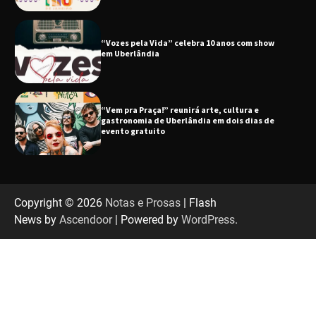
“Vem pra Praça!” reunirá arte, cultura e
gastronomia de Uberlândia em dois dias de
evento gratuito
“Uma prosa de valor” é o tema da roda de
conversa com o diretor e a produtora do
espetáculo Bárbara
“Tom na Fazenda” retorna à Uberlândia após
sucesso absoluto em 2025
Copyright © 2026
Notas e Prosas
| Flash
News by
Ascendoor
| Powered by
WordPress
.
Senac em Uberlândia oferece curso gratuito
de Tricologia e Terapia Capilar