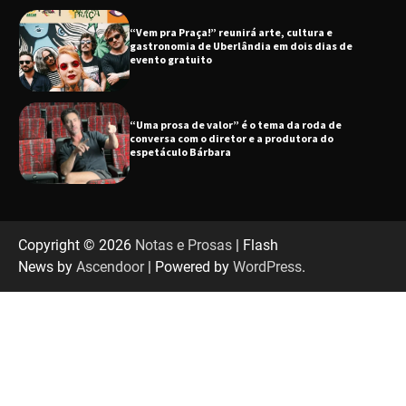
“Vem pra Praça!” reunirá arte, cultura e
gastronomia de Uberlândia em dois dias de
evento gratuito
“Uma prosa de valor” é o tema da roda de
conversa com o diretor e a produtora do
espetáculo Bárbara
“Tom na Fazenda” retorna à Uberlândia após
sucesso absoluto em 2025
Copyright © 2026
Notas e Prosas
| Flash
News by
Ascendoor
| Powered by
WordPress
.
Senac em Uberlândia oferece curso gratuito
de Tricologia e Terapia Capilar