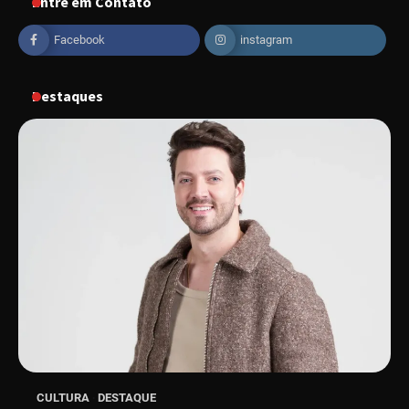
Entre em Contato
“Vozes pela Vida” celebra 10 anos com show
em Uberlândia
Facebook
instagram
Destaques
“Vem pra Praça!” reunirá arte, cultura e
gastronomia de Uberlândia em dois dias de
evento gratuito
“Uma prosa de valor” é o tema da roda de
conversa com o diretor e a produtora do
espetáculo Bárbara
“Tom na Fazenda” retorna à Uberlândia após
sucesso absoluto em 2025
Senac em Uberlândia oferece curso gratuito
CULTURA
DESTAQUE
de Tricologia e Terapia Capilar