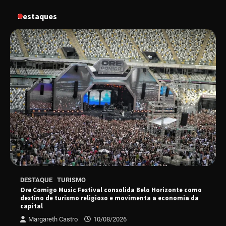
Destaques
“Vozes pela Vida” celebra 10 anos com show
em Uberlândia
“Vem pra Praça!” reunirá arte, cultura e
gastronomia de Uberlândia em dois dias de
evento gratuito
“Uma prosa de valor” é o tema da roda de
conversa com o diretor e a produtora do
espetáculo Bárbara
DESTAQUE
TURISMO
“Tom na Fazenda” retorna à Uberlândia após
Ore Comigo Music Festival consolida Belo Horizonte como
sucesso absoluto em 2025
destino de turismo religioso e movimenta a economia da
capital
Margareth Castro
10/08/2026