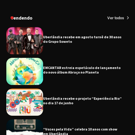
Senac em Uberlândia oferece curso gratuito
de Tricologia e Terapia Capilar
Tendendo
Ver todos
Uberlândia recebe em agosto turnê de 30 anos
do Grupo Soweto
EMCANTAR estreia espetáculo de lançamento
do novo álbum Abraço no Planeta
Uberlândia recebe o projeto “Experiência Rio”
no dia 17 de junho
“Vozes pela Vida” celebra 10 anos com show
em Uberlândia