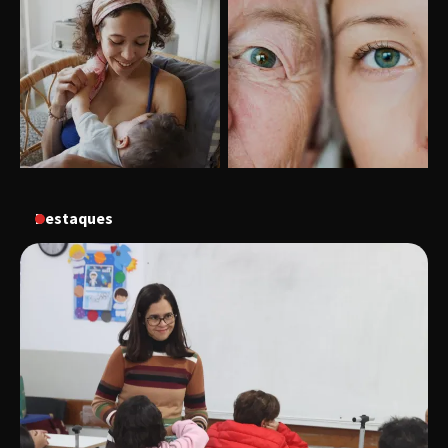
Uberlândia recebe o projeto “Experiência Rio”
no dia 17 de junho
“Vozes pela Vida” celebra 10 anos com show
em Uberlândia
Destaques
“Vem pra Praça!” reunirá arte, cultura e
gastronomia de Uberlândia em dois dias de
evento gratuito
“Uma prosa de valor” é o tema da roda de
conversa com o diretor e a produtora do
espetáculo Bárbara