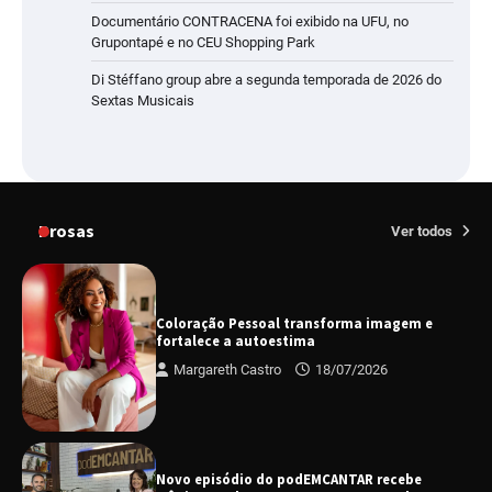
Documentário CONTRACENA foi exibido na UFU, no
Grupontapé e no CEU Shopping Park
Di Stéffano group abre a segunda temporada de 2026 do
Sextas Musicais
Prosas
Ver todos
Coloração Pessoal transforma imagem e
fortalece a autoestima
Margareth Castro
18/07/2026
Novo episódio do podEMCANTAR recebe