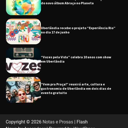
no dia 17 de junho
“Vozes pela Vida” celebra 10 anos com show
em Uberlândia
“Vem pra Praça!” reunirá arte, cultura e
gastronomia de Uberlândia em dois dias de
evento gratuito
“Uma prosa de valor” é o tema da roda de
conversa com o diretor e a produtora do
espetáculo Bárbara
“Tom na Fazenda” retorna à Uberlândia após
sucesso absoluto em 2025
Copyright © 2026
Notas e Prosas
| Flash