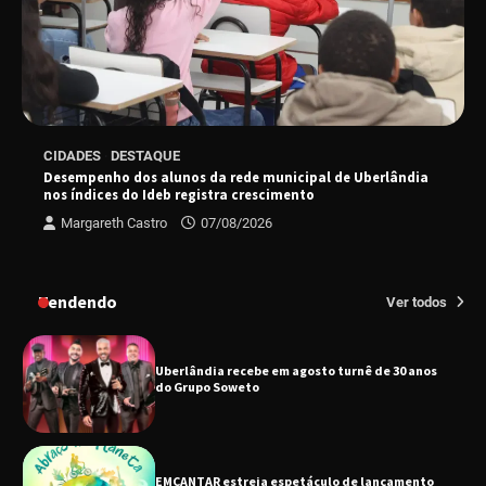
“Tom na Fazenda” retorna à Uberlândia após
sucesso absoluto em 2025
Senac em Uberlândia oferece curso gratuito
CIDADES
DESTAQUE
de Tricologia e Terapia Capilar
Desempenho dos alunos da rede municipal de Uberlândia
nos índices do Ideb registra crescimento
Margareth Castro
07/08/2026
Uberlândia recebe em agosto turnê de 30 anos
do Grupo Soweto
Tendendo
Ver todos
EMCANTAR estreia espetáculo de lançamento
do novo álbum Abraço no Planeta
Uberlândia recebe o projeto “Experiência Rio”