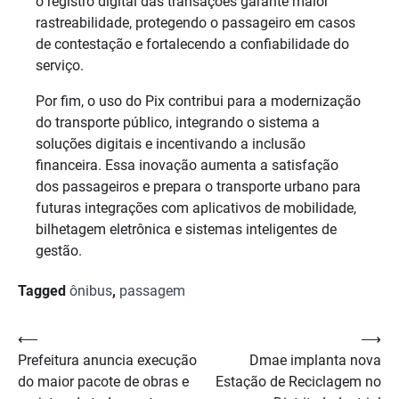
o registro digital das transações garante maior
rastreabilidade, protegendo o passageiro em casos
de contestação e fortalecendo a confiabilidade do
serviço.
Por fim, o uso do Pix contribui para a modernização
do transporte público, integrando o sistema a
soluções digitais e incentivando a inclusão
financeira. Essa inovação aumenta a satisfação
dos passageiros e prepara o transporte urbano para
futuras integrações com aplicativos de mobilidade,
bilhetagem eletrônica e sistemas inteligentes de
gestão.
Tagged
ônibus
,
passagem
Navegação
⟵
⟶
Prefeitura anuncia execução
Dmae implanta nova
de
do maior pacote de obras e
Estação de Reciclagem no
Post