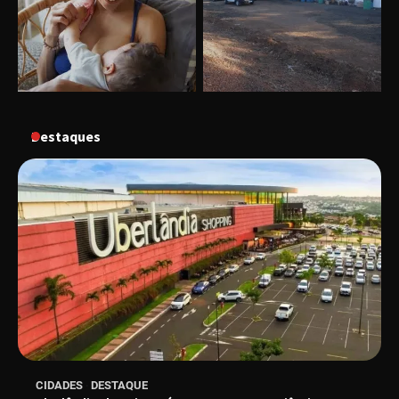
“Vozes pela Vida” celebra 10 anos com show
em Uberlândia
“Vem pra Praça!” reunirá arte, cultura e
gastronomia de Uberlândia em dois dias de
evento gratuito
Destaques
“Uma prosa de valor” é o tema da roda de
conversa com o diretor e a produtora do
espetáculo Bárbara
“Tom na Fazenda” retorna à Uberlândia após
sucesso absoluto em 2025
Senac em Uberlândia oferece curso gratuito
CIDADES
DESTAQUE
de Tricologia e Terapia Capilar