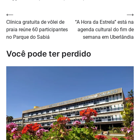
Navegação
⟵
⟶
Clínica gratuita de vôlei de
“A Hora da Estrela” está na
de
praia reúne 60 participantes
agenda cultural do fim de
Post
no Parque do Sabiá
semana em Uberlândia
Você pode ter perdido