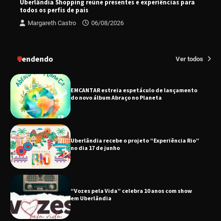
Uberlândia Shopping reúne presentes e experiências para
todos os perfis de pais
Margareth Castro
06/08/2026
Uberlândia recebe em agosto turnê de 30 anos
do Grupo Soweto
Tendendo
Ver todos
EMCANTAR estreia espetáculo de lançamento
do novo álbum Abraço no Planeta
Uberlândia recebe o projeto “Experiência Rio”
no dia 17 de junho
“Vozes pela Vida” celebra 10 anos com show
em Uberlândia