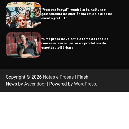
“Vem pra Praça!” reunirá arte, cultura e
gastronomia de Uberlândia em dois dias de
evento gratuito
“Uma prosa de valor” é o tema da roda de
conversa com o diretor e a produtora do
espetáculo Bárbara
“Tom na Fazenda” retorna à Uberlândia após
sucesso absoluto em 2025
Copyright © 2026
Notas e Prosas
| Flash
News by
Ascendoor
| Powered by
WordPress
.
Senac em Uberlândia oferece curso gratuito
de Tricologia e Terapia Capilar