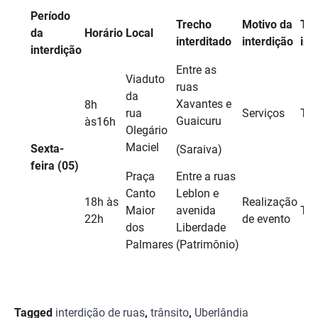
Período
Trecho
Motivo da
Tip
da
Horário
Local
interditado
interdição
int
interdição
Entre as
Viaduto
ruas
da
Xavantes e
8h
rua
Serviços
Tot
Guaicuru
às16h
Olegário
Maciel
Sexta-
(Saraiva)
feira (05)
Praça
Entre a ruas
Canto
Leblon e
18h às
Realização
Maior
avenida
Tot
22h
de evento
dos
Liberdade
Palmares
(Patrimônio)
Tagged
interdição de ruas
,
trânsito
,
Uberlândia