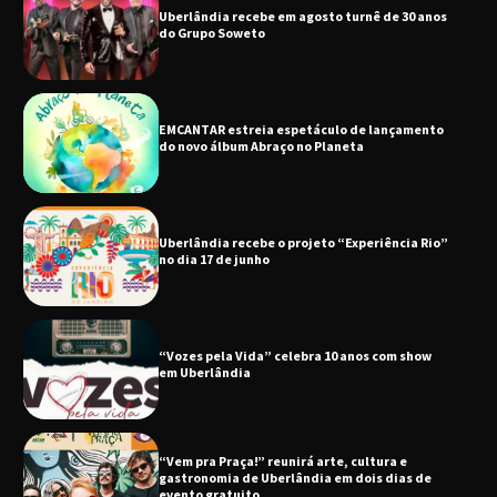
EMCANTAR estreia espetáculo de lançamento
do novo álbum Abraço no Planeta
Uberlândia recebe o projeto “Experiência Rio”
no dia 17 de junho
“Vozes pela Vida” celebra 10 anos com show
em Uberlândia
“Vem pra Praça!” reunirá arte, cultura e
gastronomia de Uberlândia em dois dias de
evento gratuito
“Uma prosa de valor” é o tema da roda de
conversa com o diretor e a produtora do
espetáculo Bárbara