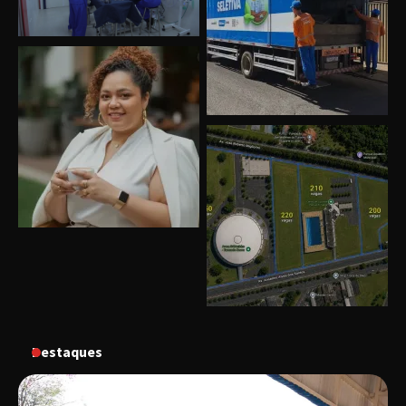
Uberlândia recebe o projeto “Experiência Rio”
no dia 17 de junho
“Vozes pela Vida” celebra 10 anos com show
em Uberlândia
Destaques
“Vem pra Praça!” reunirá arte, cultura e
gastronomia de Uberlândia em dois dias de
evento gratuito