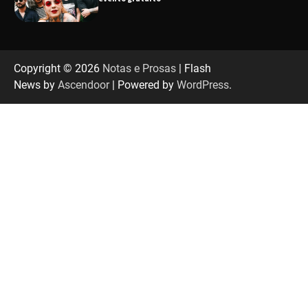
“Tom na Fazenda” retorna à Uberlândia após
sucesso absoluto em 2025
Copyright © 2026
Notas e Prosas
| Flash
News by
Ascendoor
| Powered by
WordPress
.
Senac em Uberlândia oferece curso gratuito
de Tricologia e Terapia Capilar
Uberlândia recebe em agosto turnê de 30 anos
do Grupo Soweto
EMCANTAR estreia espetáculo de lançamento
do novo álbum Abraço no Planeta