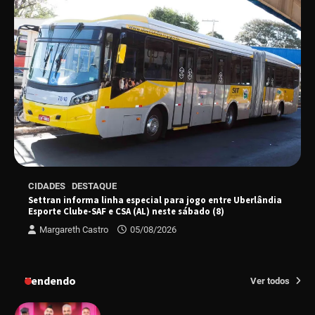
“Uma prosa de valor” é o tema da roda de
conversa com o diretor e a produtora do
espetáculo Bárbara
“Tom na Fazenda” retorna à Uberlândia após
sucesso absoluto em 2025
Senac em Uberlândia oferece curso gratuito
CIDADES
DESTAQUE
de Tricologia e Terapia Capilar
Settran informa linha especial para jogo entre Uberlândia
Esporte Clube-SAF e CSA (AL) neste sábado (8)
Margareth Castro
05/08/2026
Uberlândia recebe em agosto turnê de 30 anos
do Grupo Soweto
Tendendo
Ver todos