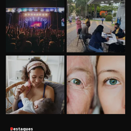
Uberlândia recebe o projeto “Experiência Rio”
no dia 17 de junho
“Vozes pela Vida” celebra 10 anos com show
em Uberlândia
“Vem pra Praça!” reunirá arte, cultura e
gastronomia de Uberlândia em dois dias de
evento gratuito
“Uma prosa de valor” é o tema da roda de
conversa com o diretor e a produtora do
espetáculo Bárbara
“Tom na Fazenda” retorna à Uberlândia após
Destaques
sucesso absoluto em 2025