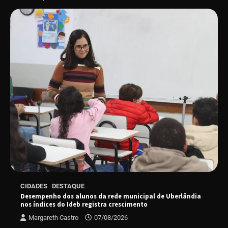
Senac em Uberlândia oferece curso gratuito
de Tricologia e Terapia Capilar
Uberlândia recebe em agosto turnê de 30 anos
do Grupo Soweto
EMCANTAR estreia espetáculo de lançamento
do novo álbum Abraço no Planeta
CIDADES
DESTAQUE
Desempenho dos alunos da rede municipal de Uberlândia
Uberlândia recebe o projeto “Experiência Rio”
nos índices do Ideb registra crescimento
no dia 17 de junho
Margareth Castro
07/08/2026