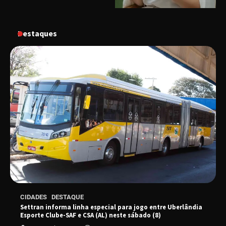
Destaques
“Vem pra Praça!” reunirá arte, cultura e
gastronomia de Uberlândia em dois dias de
evento gratuito
“Uma prosa de valor” é o tema da roda de
conversa com o diretor e a produtora do
espetáculo Bárbara
“Tom na Fazenda” retorna à Uberlândia após
sucesso absoluto em 2025
Senac em Uberlândia oferece curso gratuito
CIDADES
DESTAQUE
de Tricologia e Terapia Capilar
Settran informa linha especial para jogo entre Uberlândia
Esporte Clube-SAF e CSA (AL) neste sábado (8)