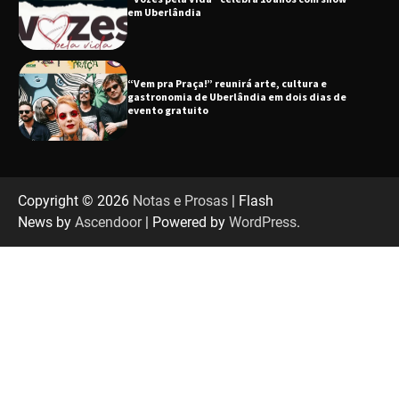
gastronomia de Uberlândia em dois dias de
evento gratuito
“Uma prosa de valor” é o tema da roda de
conversa com o diretor e a produtora do
espetáculo Bárbara
“Tom na Fazenda” retorna à Uberlândia após
sucesso absoluto em 2025
Copyright © 2026
Notas e Prosas
| Flash
News by
Ascendoor
| Powered by
WordPress
.
Senac em Uberlândia oferece curso gratuito
de Tricologia e Terapia Capilar
Uberlândia recebe em agosto turnê de 30 anos
do Grupo Soweto