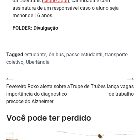
da Ubertrans (
clique aqui
), carimbada e com
assinatura de um responsável caso o aluno seja
menor de 16 anos.
FOLDER: Divulgação
Tagged
estudante
,
ônibus
,
passe estudantil
,
transporte
coletivo
,
Uberlândia
Navegação
⟵
⟶
Fevereiro Roxo alerta sobre a
Trupe de Truões lança vagas
de
importância do diagnóstico
de trabalho
Post
precoce do Alzheimer
Você pode ter perdido