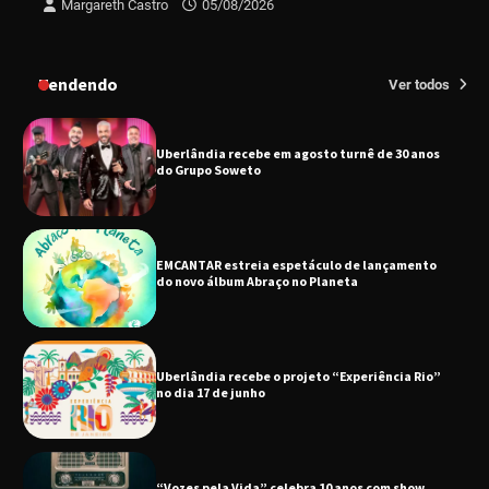
Margareth Castro
05/08/2026
Uberlândia recebe em agosto turnê de 30 anos
do Grupo Soweto
Tendendo
Ver todos
EMCANTAR estreia espetáculo de lançamento
do novo álbum Abraço no Planeta
Uberlândia recebe o projeto “Experiência Rio”
no dia 17 de junho
“Vozes pela Vida” celebra 10 anos com show
em Uberlândia
“Vem pra Praça!” reunirá arte, cultura e