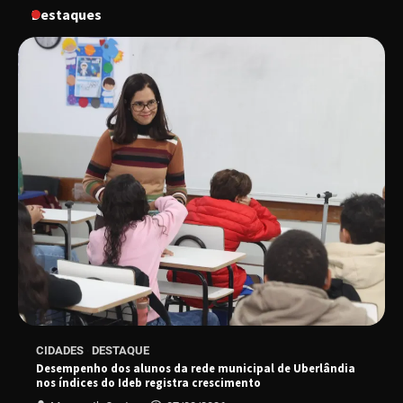
Destaques
“Vem pra Praça!” reunirá arte, cultura e
gastronomia de Uberlândia em dois dias de
evento gratuito
“Uma prosa de valor” é o tema da roda de
conversa com o diretor e a produtora do
espetáculo Bárbara
“Tom na Fazenda” retorna à Uberlândia após
sucesso absoluto em 2025
Senac em Uberlândia oferece curso gratuito
CIDADES
DESTAQUE
de Tricologia e Terapia Capilar
Desempenho dos alunos da rede municipal de Uberlândia
nos índices do Ideb registra crescimento