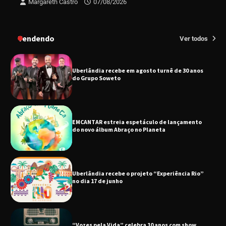
Margareth Castro
07/08/2026
Uberlândia recebe em agosto turnê de 30 anos
do Grupo Soweto
Tendendo
Ver todos
EMCANTAR estreia espetáculo de lançamento
do novo álbum Abraço no Planeta
Uberlândia recebe o projeto “Experiência Rio”
no dia 17 de junho
“Vozes pela Vida” celebra 10 anos com show
em Uberlândia
“Vem pra Praça!” reunirá arte, cultura e