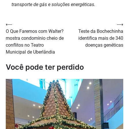
transporte de gás e soluções energéticas.
Navegação
⟵
⟶
O Que Faremos com Walter?
Teste da Bochechinha
de
mostra condomínio cheio de
identifica mais de 340
Post
conflitos no Teatro
doenças genéticas
Municipal de Uberlândia
Você pode ter perdido