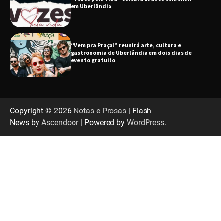
gastronomia de Uberlândia em dois dias de
evento gratuito
“Uma prosa de valor” é o tema da roda de
conversa com o diretor e a produtora do
espetáculo Bárbara
“Tom na Fazenda” retorna à Uberlândia após
sucesso absoluto em 2025
Copyright © 2026
Notas e Prosas
| Flash
News by
Ascendoor
| Powered by
WordPress
.
Senac em Uberlândia oferece curso gratuito
de Tricologia e Terapia Capilar
Uberlândia recebe em agosto turnê de 30 anos
do Grupo Soweto