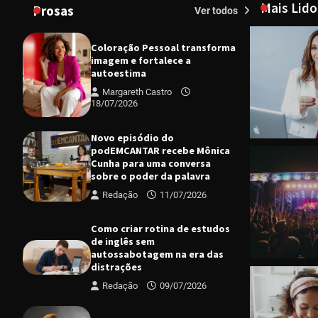
Mais Lido
Prosas
Ver todos
Coloração Pessoal transforma
imagem e fortalece a
autoestima
Margareth Castro
18/07/2026
Novo episódio do
podEMCANTAR recebe Mônica
Cunha para uma conversa
sobre o poder da palavra
Redação
11/07/2026
CIDADES
D
Prefeitura
2026 do Pl
Como criar rotina de estudos
Queimadas 
de inglês sem
autossabotagem na era das
Margareth
distrações
Redação
09/07/2026