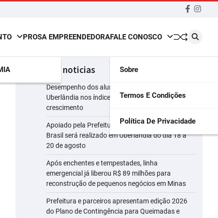
Faceboo
insta
NTO
PROSA EMPREENDEDORA
FALE CONOSCO
últimas noticias
MIA
Sobre
Desempenho dos alunos da rede municipal de
Termos E Condições
Uberlândia nos índices do Ideb registra
crescimento
Política De Privacidade
Apoiado pela Prefeitura, maior evento leiteiro do
Brasil será realizado em Uberlândia do dia 18 a
20 de agosto
Após enchentes e tempestades, linha
emergencial já liberou R$ 89 milhões para
reconstrução de pequenos negócios em Minas
Prefeitura e parceiros apresentam edição 2026
do Plano de Contingência para Queimadas e