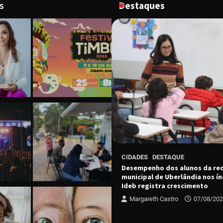
s
Destaques
ESTAQUE
 e parceiros apresentam edição
ano de Contingência para
CIDADES
DESTAQUE
e Incêndios
Desempenho dos alunos da re
municipal de Uberlândia nos ín
 Castro
07/08/2026
Ideb registra crescimento
Margareth Castro
07/08/20