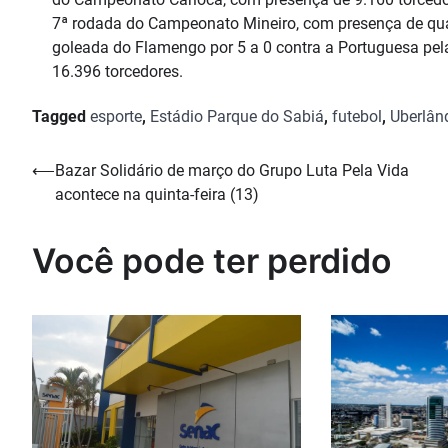
7ª rodada do Campeonato Mineiro, com presença de quase
goleada do Flamengo por 5 a 0 contra a Portuguesa pe
16.396 torcedores.
Tagged
esporte
,
Estádio Parque do Sabiá
,
futebol
,
Uberlân
Navegação
⟵
Bazar Solidário de março do Grupo Luta Pela Vida
acontece na quinta-feira (13)
de
Post
Você pode ter perdido