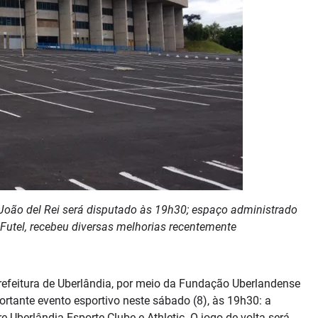
 João del Rei será disputado às 19h30; espaço administrado
 Futel, recebeu diversas melhorias recentemente
refeitura de Uberlândia, por meio da Fundação Uberlandense
ortante evento esportivo neste sábado (8), às 19h30: a
e Uberlândia Esporte Clube e Athletic. O jogo de volta será