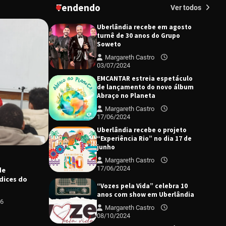
Tendendo
Margareth Castro
Ver todos
09/07/2024
Uberlândia recebe em agosto
turnê de 30 anos do Grupo
Soweto
Margareth Castro
03/07/2024
EMCANTAR estreia espetáculo
de lançamento do novo álbum
Abraço no Planeta
Margareth Castro
17/06/2024
Uberlândia recebe o projeto
“Experiência Rio” no dia 17 de
C
junho
A
e
Margareth Castro
r
17/06/2024
de
M
dices do
“Vozes pela Vida” celebra 10
anos com show em Uberlândia
26
Margareth Castro
08/10/2024