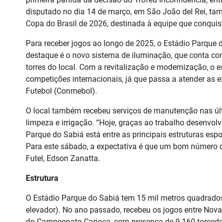
disputado no dia 14 de março, em São João del Rei, t
Copa do Brasil de 2026, destinada à equipe que conquista
Para receber jogos ao longo de 2025, o Estádio Parque 
destaque é o novo sistema de iluminação, que conta co
torres do local. Com a revitalização e modernização, o
competições internacionais, já que passa a atender as
Futebol (Conmebol).
O local também recebeu serviços de manutenção nas ú
limpeza e irrigação. “Hoje, graças ao trabalho desenvolv
Parque do Sabiá está entre as principais estruturas esp
Para este sábado, a expectativa é que um bom número de
Futel, Edson Zanatta.
Estrutura
O Estádio Parque do Sabiá tem 15 mil metros quadrados
elevador). No ano passado, recebeu os jogos entre Nova 
do Campeonato Carioca, com presença de 9.160 torcedore