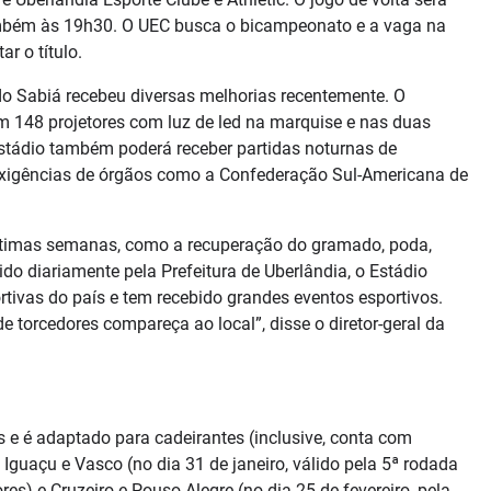
ambém às 19h30. O UEC busca o bicampeonato e a vaga na
r o título.
do Sabiá recebeu diversas melhorias recentemente. O
m 148 projetores com luz de led na marquise e nas duas
 estádio também poderá receber partidas noturnas de
 exigências de órgãos como a Confederação Sul-Americana de
ltimas semanas, como a recuperação do gramado, poda,
ido diariamente pela Prefeitura de Uberlândia, o Estádio
ortivas do país e tem recebido grandes eventos esportivos.
 torcedores compareça ao local”, disse o diretor-geral da
 e é adaptado para cadeirantes (inclusive, conta com
Iguaçu e Vasco (no dia 31 de janeiro, válido pela 5ª rodada
s) e Cruzeiro e Pouso Alegre (no dia 25 de fevereiro, pela