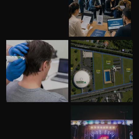
Uberlândia recebe o projeto “Experiência Rio”
no dia 17 de junho
“Vozes pela Vida” celebra 10 anos com show
em Uberlândia
“Vem pra Praça!” reunirá arte, cultura e
gastronomia de Uberlândia em dois dias de
evento gratuito
“Uma prosa de valor” é o tema da roda de