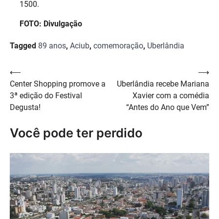
1500.
FOTO: Divulgação
Tagged
89 anos
,
Aciub
,
comemoração
,
Uberlândia
Navegação
⟵
⟶
Center Shopping promove a
Uberlândia recebe Mariana
de
3ª edição do Festival
Xavier com a comédia
Post
Degusta!
“Antes do Ano que Vem”
Você pode ter perdido