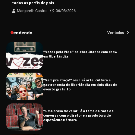
todos os perfis de pais
Margareth Castro
06/08/2026
Uberlândia recebe o projeto “Experiência Rio”
no dia 17 de junho
Tendendo
Ver todos
“Vozes pela Vida” celebra 10 anos com show
em Uberlândia
“Vem pra Praça!” reunirá arte, cultura e
gastronomia de Uberlândia em dois dias de
evento gratuito
“Uma prosa de valor” é o tema da roda de
conversa com o diretor e a produtora do
espetáculo Bárbara