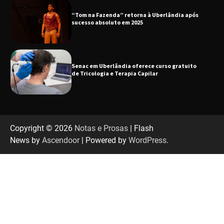
“Tom na Fazenda” retorna à Uberlândia após
sucesso absoluto em 2025
Senac em Uberlândia oferece curso gratuito
de Tricologia e Terapia Capilar
Uberlândia recebe em agosto turnê de 30 anos
do Grupo Soweto
Copyright © 2026
Notas e Prosas
| Flash
News by
Ascendoor
| Powered by
WordPress
.
EMCANTAR estreia espetáculo de lançamento
do novo álbum Abraço no Planeta
Uberlândia recebe o projeto “Experiência Rio”