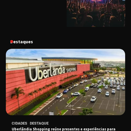
conversa com o diretor e a produtora do
espetáculo Bárbara
“Tom na Fazenda” retorna à Uberlândia após
sucesso absoluto em 2025
Destaques
Senac em Uberlândia oferece curso gratuito
de Tricologia e Terapia Capilar
Uberlândia recebe em agosto turnê de 30 anos
do Grupo Soweto
EMCANTAR estreia espetáculo de lançamento
CIDADES
DESTAQUE
do novo álbum Abraço no Planeta
Uberlândia Shopping reúne presentes e experiências para