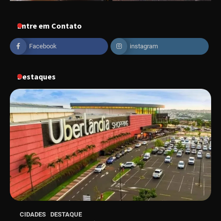
“Vozes pela Vida” celebra 10 anos com show
em Uberlândia
Entre em Contato
Facebook
instagram
“Vem pra Praça!” reunirá arte, cultura e
gastronomia de Uberlândia em dois dias de
evento gratuito
Destaques
“Uma prosa de valor” é o tema da roda de
conversa com o diretor e a produtora do
espetáculo Bárbara
“Tom na Fazenda” retorna à Uberlândia após
sucesso absoluto em 2025
Senac em Uberlândia oferece curso gratuito
CIDADES
DESTAQUE
de Tricologia e Terapia Capilar