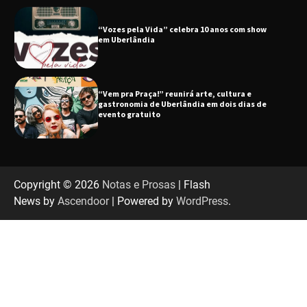
“Vem pra Praça!” reunirá arte, cultura e
gastronomia de Uberlândia em dois dias de
evento gratuito
“Uma prosa de valor” é o tema da roda de
conversa com o diretor e a produtora do
espetáculo Bárbara
“Tom na Fazenda” retorna à Uberlândia após
sucesso absoluto em 2025
Copyright © 2026
Notas e Prosas
| Flash
News by
Ascendoor
| Powered by
WordPress
.
Senac em Uberlândia oferece curso gratuito
de Tricologia e Terapia Capilar