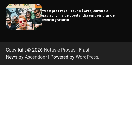
“Uma prosa de valor” é o tema da roda de
conversa com o diretor e a produtora do
espetáculo Bárbara
“Tom na Fazenda” retorna à Uberlândia após
sucesso absoluto em 2025
Copyright © 2026
Notas e Prosas
| Flash
News by
Ascendoor
| Powered by
WordPress
.
Senac em Uberlândia oferece curso gratuito
de Tricologia e Terapia Capilar
Uberlândia recebe em agosto turnê de 30 anos
do Grupo Soweto