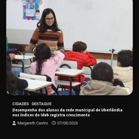
“Vem pra Praça!” reunirá arte, cultura e
gastronomia de Uberlândia em dois dias de
evento gratuito
“Uma prosa de valor” é o tema da roda de
conversa com o diretor e a produtora do
espetáculo Bárbara
“Tom na Fazenda” retorna à Uberlândia após
sucesso absoluto em 2025
Senac em Uberlândia oferece curso gratuito
CIDADES
DESTAQUE
de Tricologia e Terapia Capilar
Desempenho dos alunos da rede municipal de Uberlândia
nos índices do Ideb registra crescimento
Margareth Castro
07/08/2026
Uberlândia recebe em agosto turnê de 30 anos
do Grupo Soweto