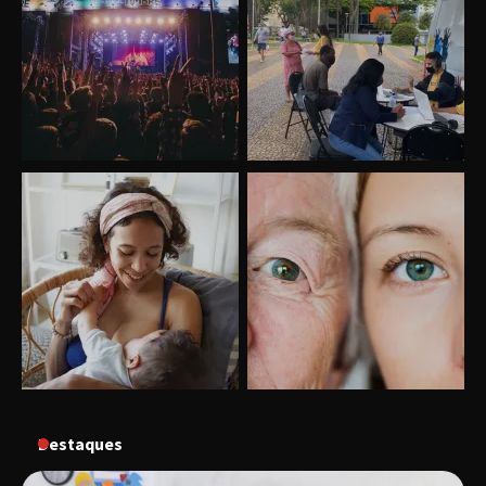
Uberlândia recebe o projeto “Experiência Rio”
no dia 17 de junho
“Vozes pela Vida” celebra 10 anos com show
em Uberlândia
Destaques