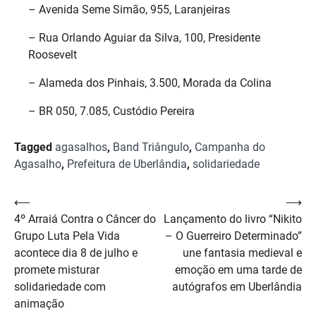
– Avenida Seme Simão, 955, Laranjeiras
– Rua Orlando Aguiar da Silva, 100, Presidente
Roosevelt
– Alameda dos Pinhais, 3.500, Morada da Colina
– BR 050, 7.085, Custódio Pereira
Tagged
agasalhos
,
Band Triângulo
,
Campanha do
Agasalho
,
Prefeitura de Uberlândia
,
solidariedade
Navegação
⟵
⟶
4º Arraiá Contra o Câncer do
Lançamento do livro “Nikito
de
Grupo Luta Pela Vida
– O Guerreiro Determinado”
Post
acontece dia 8 de julho e
une fantasia medieval e
promete misturar
emoção em uma tarde de
solidariedade com
autógrafos em Uberlândia
animação