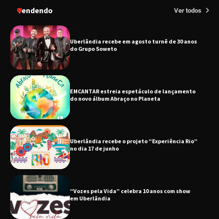
Tendendo
Ver todos
EMCANTAR estreia espetáculo de lançamento
do novo álbum Abraço no Planeta
Uberlândia recebe o projeto “Experiência Rio”
no dia 17 de junho
“Vozes pela Vida” celebra 10 anos com show
em Uberlândia
“Vem pra Praça!” reunirá arte, cultura e
gastronomia de Uberlândia em dois dias de
evento gratuito