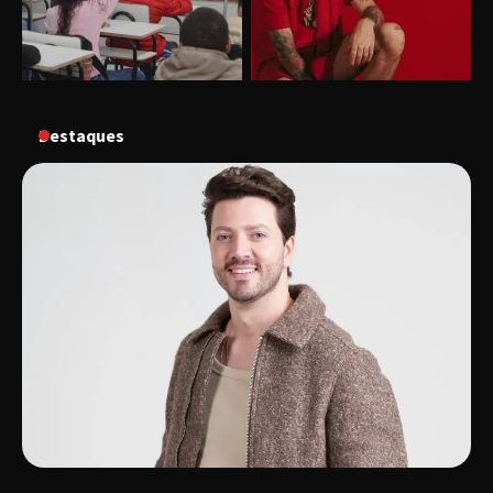
“Uma prosa de valor” é o tema da roda de
conversa com o diretor e a produtora do
espetáculo Bárbara
Destaques
“Tom na Fazenda” retorna à Uberlândia após
sucesso absoluto em 2025
Senac em Uberlândia oferece curso gratuito
de Tricologia e Terapia Capilar
Uberlândia recebe em agosto turnê de 30 anos
do Grupo Soweto
EMCANTAR estreia espetáculo de lançamento