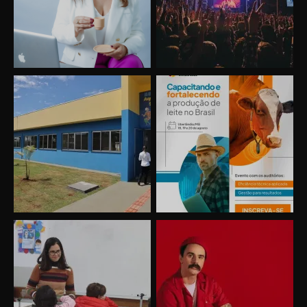
Uberlândia recebe o projeto “Experiência Rio”
no dia 17 de junho
“Vozes pela Vida” celebra 10 anos com show
em Uberlândia
“Vem pra Praça!” reunirá arte, cultura e
gastronomia de Uberlândia em dois dias de
evento gratuito