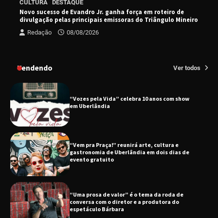
CULTURA
DESTAQUE
do novo álbum Abraço no Planeta
Novo sucesso de Evandro Jr. ganha força em roteiro de
divulgação pelas principais emissoras do Triângulo Mineiro
Redação
08/08/2026
Uberlândia recebe o projeto “Experiência Rio”
no dia 17 de junho
Tendendo
Ver todos
“Vozes pela Vida” celebra 10 anos com show
em Uberlândia
“Vem pra Praça!” reunirá arte, cultura e
gastronomia de Uberlândia em dois dias de
evento gratuito
“Uma prosa de valor” é o tema da roda de
conversa com o diretor e a produtora do
espetáculo Bárbara