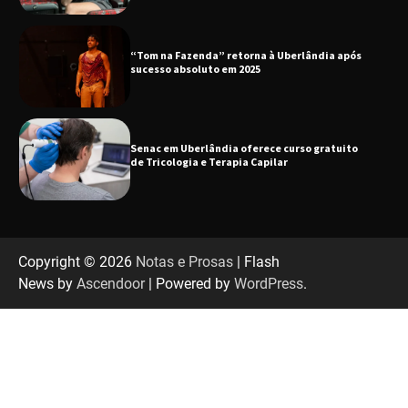
“Tom na Fazenda” retorna à Uberlândia após
sucesso absoluto em 2025
Senac em Uberlândia oferece curso gratuito
de Tricologia e Terapia Capilar
Uberlândia recebe em agosto turnê de 30 anos
do Grupo Soweto
Copyright © 2026
Notas e Prosas
| Flash
News by
Ascendoor
| Powered by
WordPress
.
EMCANTAR estreia espetáculo de lançamento
do novo álbum Abraço no Planeta