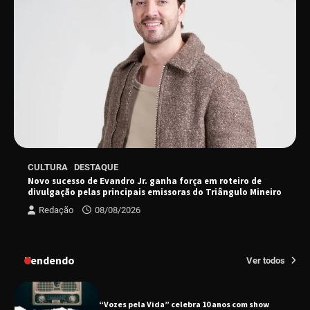
Senac em Uberlândia oferece curso gratuito
de Tricologia e Terapia Capilar
Uberlândia recebe em agosto turnê de 30 anos
do Grupo Soweto
EMCANTAR estreia espetáculo de lançamento
CULTURA
DESTAQUE
do novo álbum Abraço no Planeta
Novo sucesso de Evandro Jr. ganha força em roteiro de
divulgação pelas principais emissoras do Triângulo Mineiro
Redação
08/08/2026
Uberlândia recebe o projeto “Experiência Rio”
no dia 17 de junho
Tendendo
Ver todos
“Vozes pela Vida” celebra 10 anos com show