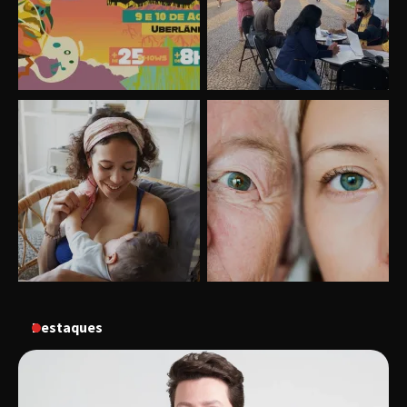
“Vozes pela Vida” celebra 10 anos com show
em Uberlândia
“Vem pra Praça!” reunirá arte, cultura e
gastronomia de Uberlândia em dois dias de
evento gratuito
“Uma prosa de valor” é o tema da roda de
conversa com o diretor e a produtora do
espetáculo Bárbara
Destaques
“Tom na Fazenda” retorna à Uberlândia após
sucesso absoluto em 2025