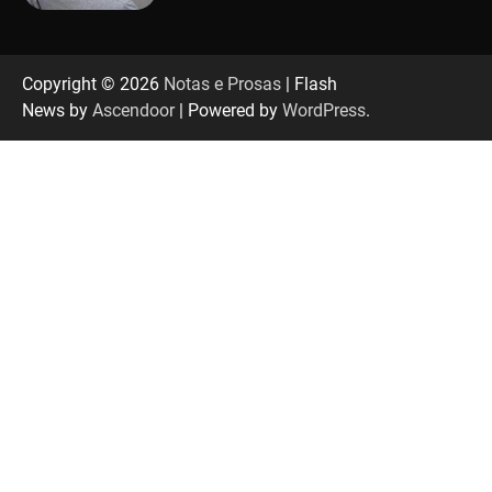
Uberlândia recebe em agosto turnê de 30 anos
do Grupo Soweto
Copyright © 2026
Notas e Prosas
| Flash
News by
Ascendoor
| Powered by
WordPress
.
EMCANTAR estreia espetáculo de lançamento
do novo álbum Abraço no Planeta
Uberlândia recebe o projeto “Experiência Rio”
no dia 17 de junho
“Vozes pela Vida” celebra 10 anos com show
em Uberlândia