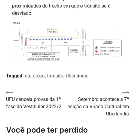
proximidades do trecho em que o trânsito será
desviado.
Tagged
interdição
,
trânsito
,
Uberlândia
Navegação
⟵
⟶
UFU cancela provas da 1ª
Setembro acontece a 7ª
de
fase do Vestibular 2022/2
edição da Virada Cultural em
Post
Uberlândia
Você pode ter perdido