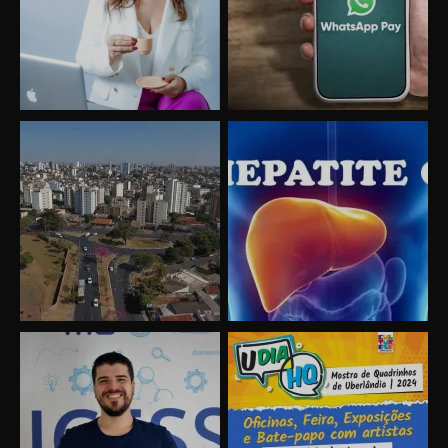
Uberlândia recebe o projeto “Experiência Rio”
no dia 17 de junho
“Vozes pela Vida” celebra 10 anos com show
em Uberlândia
“Vem pra Praça!” reunirá arte, cultura e
gastronomia de Uberlândia em dois dias de
evento gratuito