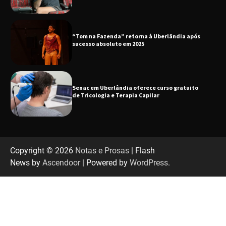
“Tom na Fazenda” retorna à Uberlândia após
sucesso absoluto em 2025
Senac em Uberlândia oferece curso gratuito
de Tricologia e Terapia Capilar
Uberlândia recebe em agosto turnê de 30 anos
do Grupo Soweto
Copyright © 2026
Notas e Prosas
| Flash
News by
Ascendoor
| Powered by
WordPress
.
EMCANTAR estreia espetáculo de lançamento
do novo álbum Abraço no Planeta