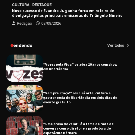
EMCANTAR estreia espetáculo de lançamento
CULTURA
DESTAQUE
do novo álbum Abraço no Planeta
Novo sucesso de Evandro Jr. ganha força em roteiro de
divulgação pelas principais emissoras do Triângulo Mineiro
Redação
08/08/2026
Uberlândia recebe o projeto “Experiência Rio”
no dia 17 de junho
Tendendo
Ver todos
“Vozes pela Vida” celebra 10 anos com show
em Uberlândia
“Vem pra Praça!” reunirá arte, cultura e
gastronomia de Uberlândia em dois dias de
evento gratuito
“Uma prosa de valor” é o tema da roda de
conversa com o diretor e a produtora do
espetáculo Bárbara