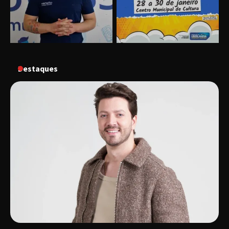
“Uma prosa de valor” é o tema da roda de
conversa com o diretor e a produtora do
espetáculo Bárbara
Destaques
“Tom na Fazenda” retorna à Uberlândia após
sucesso absoluto em 2025
Senac em Uberlândia oferece curso gratuito
de Tricologia e Terapia Capilar
Uberlândia recebe em agosto turnê de 30 anos
do Grupo Soweto