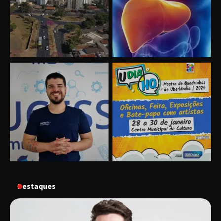
no dia 17 de junho
“Vozes pela Vida” celebra 10 anos com show
em Uberlândia
“Vem pra Praça!” reunirá arte, cultura e
gastronomia de Uberlândia em dois dias de
evento gratuito
“Uma prosa de valor” é o tema da roda de
conversa com o diretor e a produtora do
espetáculo Bárbara
Destaques
“Tom na Fazenda” retorna à Uberlândia após
sucesso absoluto em 2025