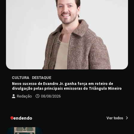
Senac em Uberlândia oferece curso gratuito
de Tricologia e Terapia Capilar
Uberlândia recebe em agosto turnê de 30 anos
do Grupo Soweto
EMCANTAR estreia espetáculo de lançamento
CULTURA
DESTAQUE
do novo álbum Abraço no Planeta
Novo sucesso de Evandro Jr. ganha força em roteiro de
divulgação pelas principais emissoras do Triângulo Mineiro
Redação
08/08/2026
Uberlândia recebe o projeto “Experiência Rio”
no dia 17 de junho
Tendendo
Ver todos