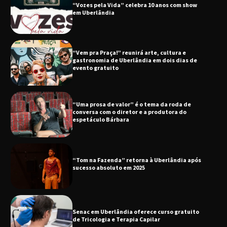
“Vozes pela Vida” celebra 10 anos com show
em Uberlândia
“Vem pra Praça!” reunirá arte, cultura e
gastronomia de Uberlândia em dois dias de
evento gratuito
“Uma prosa de valor” é o tema da roda de
conversa com o diretor e a produtora do
espetáculo Bárbara
“Tom na Fazenda” retorna à Uberlândia após
sucesso absoluto em 2025
Senac em Uberlândia oferece curso gratuito
de Tricologia e Terapia Capilar