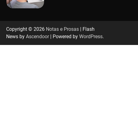
Uberlândia recebe em agosto turnê de 30 anos
do Grupo Soweto
Copyright © 2026
Notas e Prosas
| Flash
News by
Ascendoor
| Powered by
WordPress
.
EMCANTAR estreia espetáculo de lançamento
do novo álbum Abraço no Planeta
Uberlândia recebe o projeto “Experiência Rio”
no dia 17 de junho
“Vozes pela Vida” celebra 10 anos com show
em Uberlândia