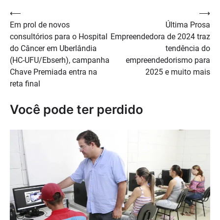
Navegação
⟵
⟶
Em prol de novos
Última Prosa
de
consultórios para o Hospital
Empreendedora de 2024 traz
Post
do Câncer em Uberlândia
tendência do
(HC-UFU/Ebserh), campanha
empreendedorismo para
Chave Premiada entra na
2025 e muito mais
reta final
Você pode ter perdido