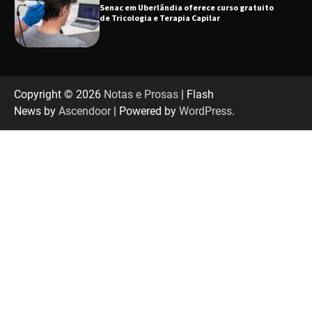
Senac em Uberlândia oferece curso gratuito
de Tricologia e Terapia Capilar
Uberlândia recebe em agosto turnê de 30 anos
do Grupo Soweto
Copyright © 2026
Notas e Prosas
| Flash
News by
Ascendoor
| Powered by
WordPress
.
EMCANTAR estreia espetáculo de lançamento
do novo álbum Abraço no Planeta
Uberlândia recebe o projeto “Experiência Rio”
no dia 17 de junho
“Vozes pela Vida” celebra 10 anos com show
em Uberlândia