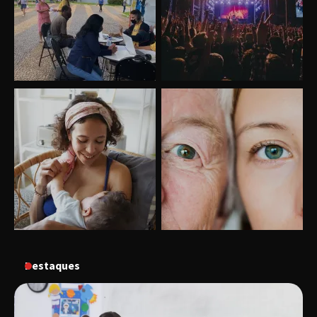
Uberlândia recebe o projeto “Experiência Rio”
no dia 17 de junho
“Vozes pela Vida” celebra 10 anos com show
em Uberlândia
“Vem pra Praça!” reunirá arte, cultura e
gastronomia de Uberlândia em dois dias de
evento gratuito
“Uma prosa de valor” é o tema da roda de
conversa com o diretor e a produtora do
espetáculo Bárbara
Destaques
“Tom na Fazenda” retorna à Uberlândia após