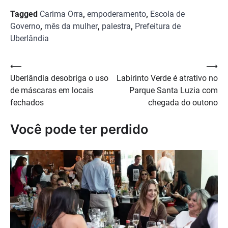
Tagged
Carima Orra
,
empoderamento
,
Escola de
Governo
,
mês da mulher
,
palestra
,
Prefeitura de
Uberlândia
Navegação
⟵
⟶
Uberlândia desobriga o uso
Labirinto Verde é atrativo no
de
de máscaras em locais
Parque Santa Luzia com
Post
fechados
chegada do outono
Você pode ter perdido