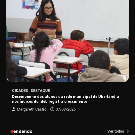
sucesso absoluto em 2025
Senac em Uberlândia oferece curso gratuito
de Tricologia e Terapia Capilar
Uberlândia recebe em agosto turnê de 30 anos
do Grupo Soweto
EMCANTAR estreia espetáculo de lançamento
CIDADES
DESTAQUE
do novo álbum Abraço no Planeta
Desempenho dos alunos da rede municipal de Uberlândia
nos índices do Ideb registra crescimento
Margareth Castro
07/08/2026
Uberlândia recebe o projeto “Experiência Rio”
no dia 17 de junho
Tendendo
Ver todos