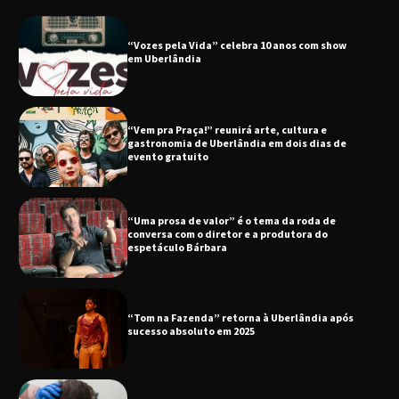
“Vozes pela Vida” celebra 10 anos com show
em Uberlândia
“Vem pra Praça!” reunirá arte, cultura e
gastronomia de Uberlândia em dois dias de
evento gratuito
“Uma prosa de valor” é o tema da roda de
conversa com o diretor e a produtora do
espetáculo Bárbara
“Tom na Fazenda” retorna à Uberlândia após
sucesso absoluto em 2025