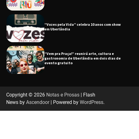
em Uberlândia
“Vem pra Praça!” reunirá arte, cultura e
gastronomia de Uberlândia em dois dias de
evento gratuito
“Uma prosa de valor” é o tema da roda de
conversa com o diretor e a produtora do
espetáculo Bárbara
“Tom na Fazenda” retorna à Uberlândia após
Copyright © 2026
Notas e Prosas
| Flash
sucesso absoluto em 2025
News by
Ascendoor
| Powered by
WordPress
.
Senac em Uberlândia oferece curso gratuito
de Tricologia e Terapia Capilar