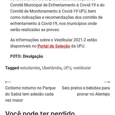
Comitê Municipal de Enfrentamento à Covid-19 e do
Comitê de Monitoramento à Covid-19 UFU, bem
como indicações e recomendações dos comitês de
enfrentamento à Covid-19, nos municípios onde
serão realizadas as provas.
As informações sobre o Vestibular 2021-2 estão
disponíveis no
Portal de Seleção
da UFU.
FOTO: Divulgação
Tagged
estudantes
,
Uberlândia
,
UFU
,
vestibular
Navegação
⟵
⟶
Ciclismo noturno no Parque
Seis pratos e bebidas para
de
do Sabiá tem adesão cada
provar no Alentejo
Post
vez maior
Você pode ter perdido