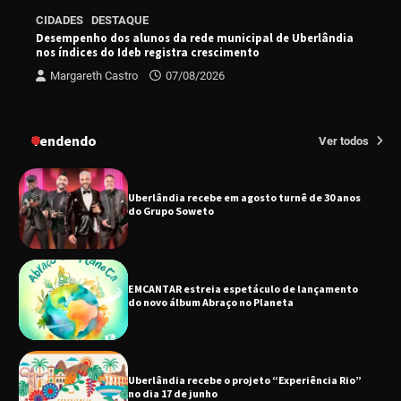
CIDADES
DESTAQUE
Senac em Uberlândia oferece curso gratuito
de Tricologia e Terapia Capilar
Desempenho dos alunos da rede municipal de Uberlândia
nos índices do Ideb registra crescimento
Margareth Castro
07/08/2026
Uberlândia recebe em agosto turnê de 30 anos
do Grupo Soweto
Tendendo
Ver todos
EMCANTAR estreia espetáculo de lançamento
do novo álbum Abraço no Planeta
Uberlândia recebe o projeto “Experiência Rio”
no dia 17 de junho
“Vozes pela Vida” celebra 10 anos com show