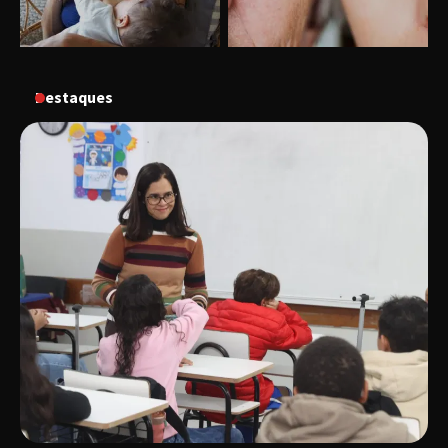
“Vozes pela Vida” celebra 10 anos com show
em Uberlândia
Destaques
“Vem pra Praça!” reunirá arte, cultura e
gastronomia de Uberlândia em dois dias de
evento gratuito
“Uma prosa de valor” é o tema da roda de
conversa com o diretor e a produtora do
espetáculo Bárbara
“Tom na Fazenda” retorna à Uberlândia após
sucesso absoluto em 2025