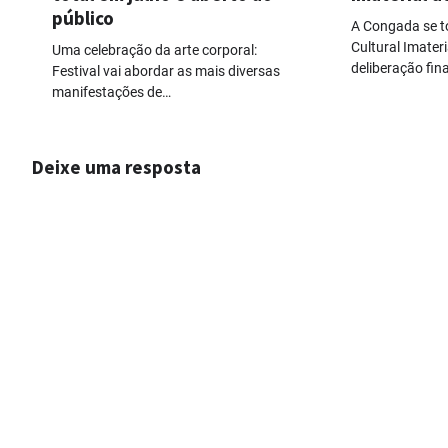
público
A Congada se t
Cultural Imateri
Uma celebração da arte corporal:
deliberação fin
Festival vai abordar as mais diversas
manifestações de…
Deixe uma resposta