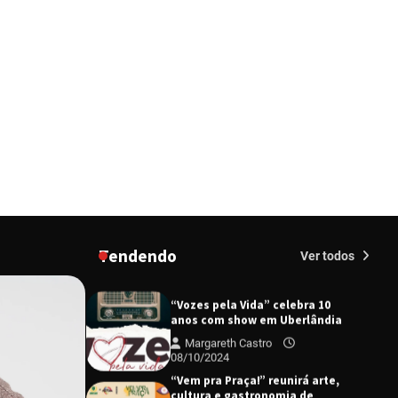
Uberlândia recebe em agosto
turnê de 30 anos do Grupo
Soweto
Margareth Castro
03/07/2024
EMCANTAR estreia espetáculo
de lançamento do novo álbum
Abraço no Planeta
Margareth Castro
17/06/2024
Uberlândia recebe o projeto
“Experiência Rio” no dia 17 de
junho
Tendendo
Margareth Castro
Ver todos
17/06/2024
“Vozes pela Vida” celebra 10
anos com show em Uberlândia
Margareth Castro
08/10/2024
“Vem pra Praça!” reunirá arte,
cultura e gastronomia de