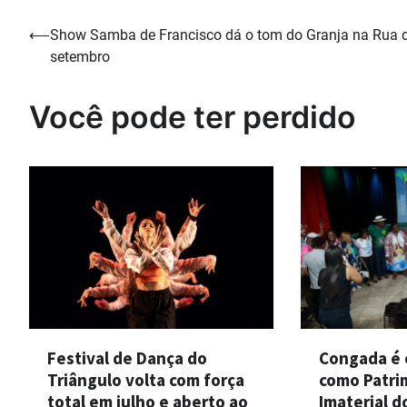
Navegação
⟵
Show Samba de Francisco dá o tom do Granja na Rua 
setembro
de
Post
Você pode ter perdido
Congada é o
Festival de Dança do
como Patri
Triângulo volta com força
Imaterial do
total em julho e aberto ao