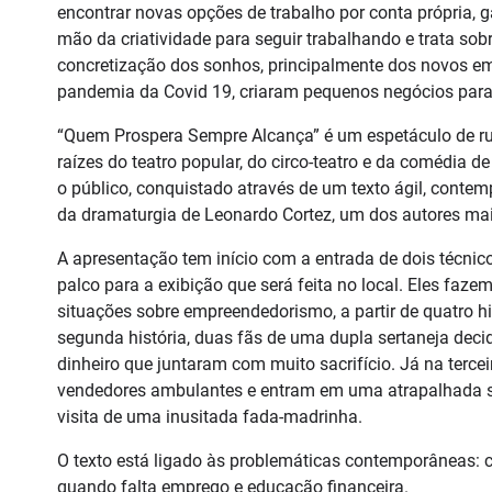
encontrar novas opções de trabalho por conta própria,
mão da criatividade para seguir trabalhando e trata so
concretização dos sonhos, principalmente dos novos em
pandemia da Covid 19, criaram pequenos negócios para 
“Quem Prospera Sempre Alcança” é um espetáculo de ru
raízes do teatro popular, do circo-teatro e da comédia
o público, conquistado através de um texto ágil, contem
da dramaturgia de Leonardo Cortez, um dos autores mai
A apresentação tem início com a entrada de dois técni
palco para a exibição que será feita no local. Eles faz
situações sobre empreendedorismo, a partir de quatro hi
segunda história, duas fãs de uma dupla sertaneja deci
dinheiro que juntaram com muito sacrifício. Já na ter
vendedores ambulantes e entram em uma atrapalhada so
visita de uma inusitada fada-madrinha.
O texto está ligado às problemáticas contemporâneas: com
quando falta emprego e educação financeira.