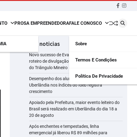
Faceboo
insta
NTO
PROSA EMPREENDEDORA
FALE CONOSCO
últimas noticias
MIA
Sobre
Novo sucesso de Evandro Jr. ganha força em
Termos E Condições
roteiro de divulgação pelas principais emissoras
do Triângulo Mineiro
Política De Privacidade
Desempenho dos alunos da rede municipal de
Uberlândia nos índices do Ideb registra
crescimento
Apoiado pela Prefeitura, maior evento leiteiro do
Brasil será realizado em Uberlândia do dia 18 a
20 de agosto
Após enchentes e tempestades, linha
emergencial já liberou R$ 89 milhões para