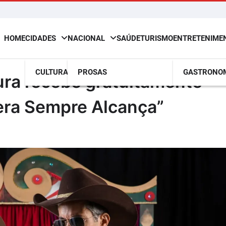
HOME
CIDADES
NACIONAL
SAÚDE
TURISMO
ENTRETENIME
CULTURA
PROSAS
GASTRONO
ura recebe gratuitamente
ra Sempre Alcança”