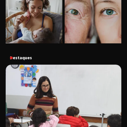
Uberlândia recebe o projeto “Experiência Rio”
no dia 17 de junho
“Vozes pela Vida” celebra 10 anos com show
em Uberlândia
Destaques
“Vem pra Praça!” reunirá arte, cultura e
gastronomia de Uberlândia em dois dias de
evento gratuito
“Uma prosa de valor” é o tema da roda de
conversa com o diretor e a produtora do
espetáculo Bárbara