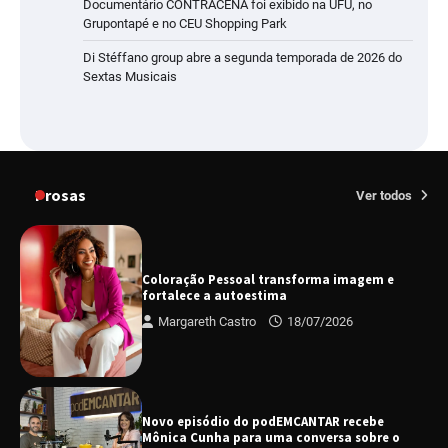
Documentário CONTRACENA foi exibido na UFU, no
Grupontapé e no CEU Shopping Park
Di Stéffano group abre a segunda temporada de 2026 do
Sextas Musicais
Prosas
Ver todos
Coloração Pessoal transforma imagem e
fortalece a autoestima
Margareth Castro
18/07/2026
Novo episódio do podEMCANTAR recebe
Mônica Cunha para uma conversa sobre o