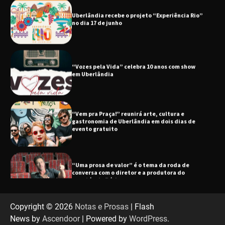
“Vozes pela Vida” celebra 10 anos com show
em Uberlândia
“Vem pra Praça!” reunirá arte, cultura e
gastronomia de Uberlândia em dois dias de
evento gratuito
“Uma prosa de valor” é o tema da roda de
conversa com o diretor e a produtora do
espetáculo Bárbara
“Tom na Fazenda” retorna à Uberlândia após
sucesso absoluto em 2025
Copyright © 2026
Notas e Prosas
| Flash
News by
Ascendoor
| Powered by
WordPress
.