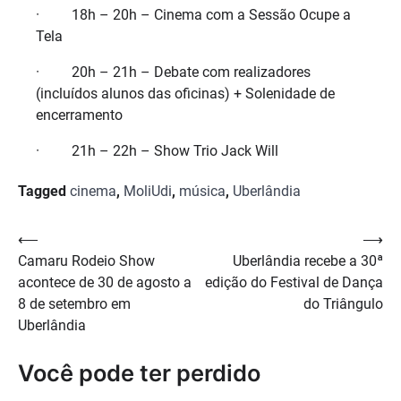
· 18h – 20h – Cinema com a Sessão Ocupe a
Tela
· 20h – 21h – Debate com realizadores
(incluídos alunos das oficinas) + Solenidade de
encerramento
· 21h – 22h – Show Trio Jack Will
Tagged
cinema
,
MoliUdi
,
música
,
Uberlândia
Navegação
⟵
⟶
Camaru Rodeio Show
Uberlândia recebe a 30ª
de
acontece de 30 de agosto a
edição do Festival de Dança
Post
8 de setembro em
do Triângulo
Uberlândia
Você pode ter perdido