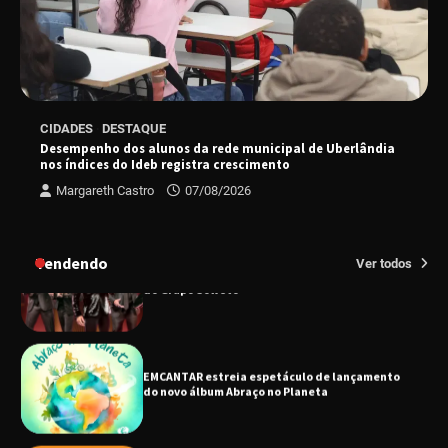
“Tom na Fazenda” retorna à Uberlândia após
sucesso absoluto em 2025
Senac em Uberlândia oferece curso gratuito
CIDADES
DESTAQUE
de Tricologia e Terapia Capilar
Desempenho dos alunos da rede municipal de Uberlândia
nos índices do Ideb registra crescimento
Margareth Castro
07/08/2026
Uberlândia recebe em agosto turnê de 30 anos
do Grupo Soweto
Tendendo
Ver todos
EMCANTAR estreia espetáculo de lançamento
do novo álbum Abraço no Planeta
Uberlândia recebe o projeto “Experiência Rio”
no dia 17 de junho