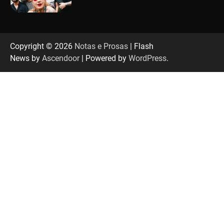
“Tom na Fazenda” retorna à Uberlândia após
sucesso absoluto em 2025
Copyright © 2026
Notas e Prosas
| Flash
News by
Ascendoor
| Powered by
WordPress
.
Senac em Uberlândia oferece curso gratuito
de Tricologia e Terapia Capilar
Uberlândia recebe em agosto turnê de 30 anos
do Grupo Soweto
EMCANTAR estreia espetáculo de lançamento
do novo álbum Abraço no Planeta