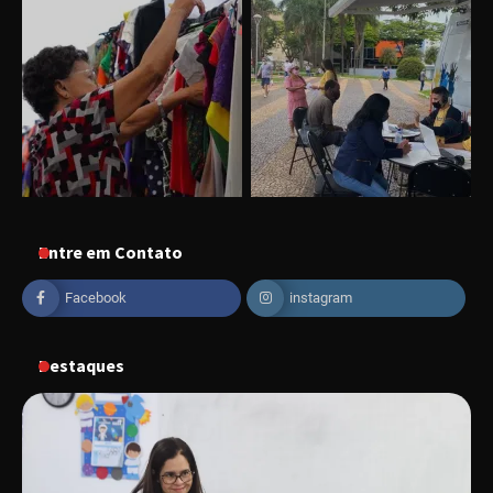
Uberlândia recebe o projeto “Experiência Rio”
no dia 17 de junho
Entre em Contato
Facebook
instagram
“Vozes pela Vida” celebra 10 anos com show
em Uberlândia
Destaques
“Vem pra Praça!” reunirá arte, cultura e
gastronomia de Uberlândia em dois dias de
evento gratuito