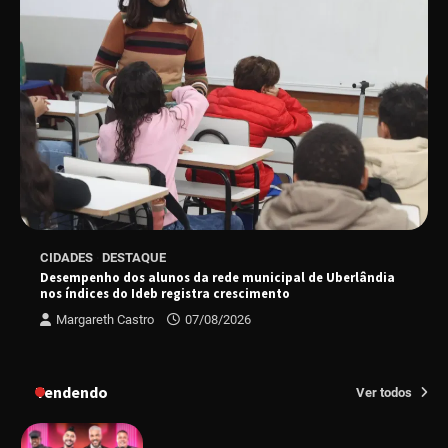
“Uma prosa de valor” é o tema da roda de
conversa com o diretor e a produtora do
espetáculo Bárbara
“Tom na Fazenda” retorna à Uberlândia após
sucesso absoluto em 2025
Senac em Uberlândia oferece curso gratuito
CIDADES
DESTAQUE
de Tricologia e Terapia Capilar
Desempenho dos alunos da rede municipal de Uberlândia
nos índices do Ideb registra crescimento
Margareth Castro
07/08/2026
Uberlândia recebe em agosto turnê de 30 anos
do Grupo Soweto
Tendendo
Ver todos