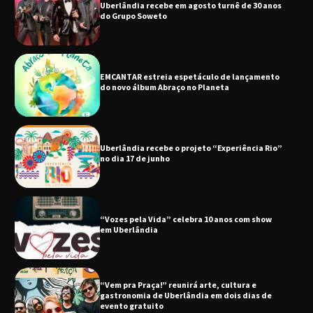
EMCANTAR estreia espetáculo de lançamento
do novo álbum Abraço no Planeta
Uberlândia recebe o projeto “Experiência Rio”
no dia 17 de junho
“Vozes pela Vida” celebra 10 anos com show
em Uberlândia
“Vem pra Praça!” reunirá arte, cultura e
gastronomia de Uberlândia em dois dias de
evento gratuito
“Uma prosa de valor” é o tema da roda de
conversa com o diretor e a produtora do
espetáculo Bárbara