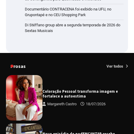
Documentário CONTRACENA foi exibido na UFU, no
Grupontapé e no CEU Shopping Park
Di Stéffano group abre a segunda temporada de 2026 do
Sextas Musicais
Prosas
Ver todos
Coloração Pessoal transforma imagem e
fortalece a autoestima
Margareth Castro
18/07/2026
Novo episódio do podEMCANTAR recebe