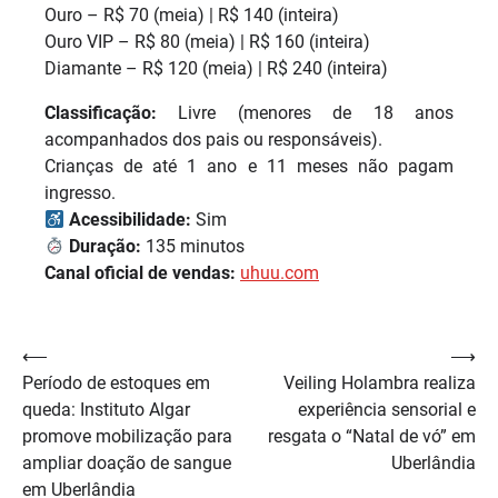
Ouro – R$ 70 (meia) | R$ 140 (inteira)
Ouro VIP – R$ 80 (meia) | R$ 160 (inteira)
Diamante – R$ 120 (meia) | R$ 240 (inteira)
Classificação:
Livre (menores de 18 anos
acompanhados dos pais ou responsáveis).
Crianças de até 1 ano e 11 meses não pagam
ingresso.
Acessibilidade:
Sim
Duração:
135 minutos
Canal oficial de vendas:
uhuu.com
Navegação
⟵
⟶
Período de estoques em
Veiling Holambra realiza
de
queda: Instituto Algar
experiência sensorial e
Post
promove mobilização para
resgata o “Natal de vó” em
ampliar doação de sangue
Uberlândia
em Uberlândia