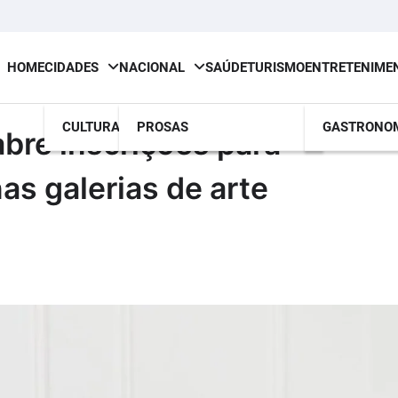
HOME
CIDADES
NACIONAL
SAÚDE
TURISMO
ENTRETENIME
CULTURA
PROSAS
GASTRONO
abre inscrições para
as galerias de arte