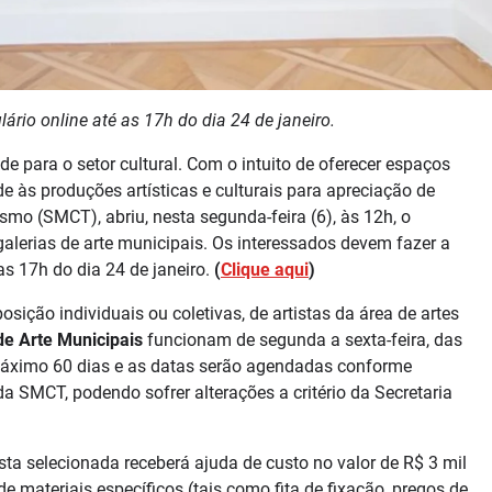
rio online até as 17h do dia 24 de janeiro.
e para o setor cultural. Com o intuito de oferecer espaços
ade às produções artísticas e culturais para apreciação de
smo (SMCT), abriu, nesta segunda-feira (6), às 12h, o
alerias de arte municipais. Os interessados devem fazer a
as 17h do dia 24 de janeiro.
(
Clique aqui
)
sição individuais ou coletivas, de artistas da área de artes
de Arte Municipais
funcionam de segunda a sexta-feira, das
máximo 60 dias e as datas serão agendadas conforme
da SMCT, podendo sofrer alterações a critério da Secretaria
osta selecionada receberá ajuda de custo no valor de R$ 3 mil
e materiais específicos (tais como fita de fixação, pregos de