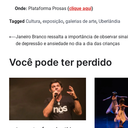
Onde:
Plataforma Prosas
(
clique aqui
)
Tagged
Cultura
,
exposição
,
galerias de arte
,
Uberlândia
Navegação
⟵
Janeiro Branco ressalta a importância de observar sina
de depressão e ansiedade no dia a dia das crianças
de
Post
Você pode ter perdido