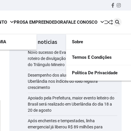
Faceboo
insta
NTO
PROSA EMPREENDEDORA
FALE CONOSCO
últimas noticias
MIA
Sobre
Novo sucesso de Evandro Jr. ganha força em
Termos E Condições
roteiro de divulgação pelas principais emissoras
do Triângulo Mineiro
Política De Privacidade
Desempenho dos alunos da rede municipal de
Uberlândia nos índices do Ideb registra
crescimento
Apoiado pela Prefeitura, maior evento leiteiro do
Brasil será realizado em Uberlândia do dia 18 a
20 de agosto
Após enchentes e tempestades, linha
emergencial já liberou R$ 89 milhões para