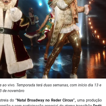
e ao vivo. Temporada terá duas semanas, com início dia 13 e
23 de novembro
streia do
“Natal Broadway no Reder Circus”,
uma produção
 região e com participação especial do eterno trapalhão
Dedé