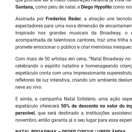
Santana,
como peru de natal, e
Diego Hypolito
como nos
Assinada por
Frederico Reder
, a atração une tecnol
espectadores para uma nova dimensão de encantamento.
Inspirado nos grandes musicais da Broadway, o e
acompanhada de talentosos cantores, traz uma trilha so
promete emocionar o público e criar memórias inesquecí
Com mais de 50 artistas em cena, “Natal Broadway no 
celebrando o espírito natalino e homenageando crian
espetáculo conta com uma impressionante superestrutur
refletores de luz interativa, criando um ambiente desl
neve ao vivo.
E ainda, a campanha Natal Solidário, uma ação espec
espetáculo oferecerá
50% de desconto no valor do ing
perecível
, que será destinado a instituições assisten
novembro, então garanta já o seu lugar para essa exper
NATAL BROADWAY – REDER CIRCUS | UBERLÂNDIA