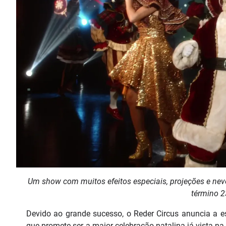
Um show com muitos efeitos especiais, projeções e nev
término 
Devido ao grande sucesso, o Reder Circus anuncia a e
que promete ser a maior celebração natalina já vista na