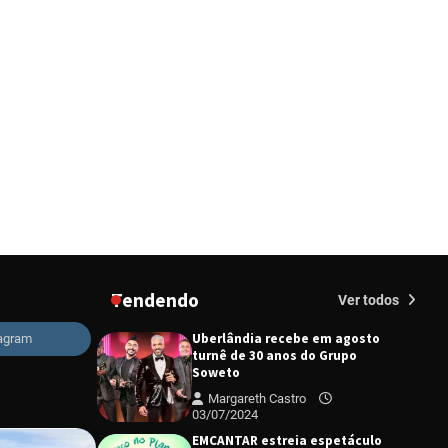
Redação
27/03/2024
“Tom na Fazenda” retorna à
Uberlândia após sucesso
absoluto em 2025
Redação
23/02/2026
Senac em Uberlândia oferece
curso gratuito de Tricologia e
Terapia Capilar
Margareth Castro
09/07/2024
Uberlândia recebe em agosto
turnê de 30 anos do Grupo
Soweto
Tendendo
Ver todos
Margareth Castro
03/07/2024
tagram
EMCANTAR estreia espetáculo
de lançamento do novo álbum
Abraço no Planeta
Margareth Castro
17/06/2024