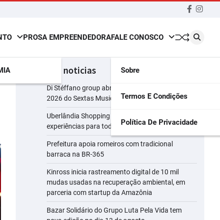
Faceboo
insta
NTO
PROSA EMPREENDEDORA
FALE CONOSCO
últimas noticias
MIA
Sobre
Di Stéffano group abre a segunda temporada de
Termos E Condições
2026 do Sextas Musicais
Uberlândia Shopping reúne presentes e
Política De Privacidade
experiências para todos os perfis de pais
Prefeitura apoia romeiros com tradicional
barraca na BR-365
Kinross inicia rastreamento digital de 10 mil
mudas usadas na recuperação ambiental, em
parceria com startup da Amazônia
Bazar Solidário do Grupo Luta Pela Vida tem