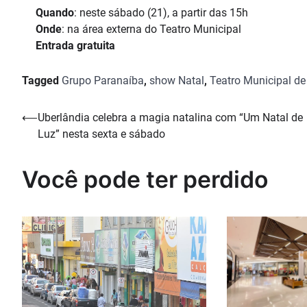
Quando
: neste sábado (21), a partir das 15h
Onde
: na área externa do Teatro Municipal
Entrada gratuita
Tagged
Grupo Paranaíba
,
show Natal
,
Teatro Municipal de
Navegação
⟵
Uberlândia celebra a magia natalina com “Um Natal de
Luz” nesta sexta e sábado
de
Post
Você pode ter perdido