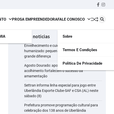
Faceboo
insta
NTO
PROSA EMPREENDEDORA
FALE CONOSCO
últimas noticias
MIA
Sobre
Envelhecimento e cuidado consciente e
Termos E Condições
humanizado: pequenas atitudes que fazem
grande diferença
Política De Privacidade
Agosto Dourado: apoio, informação e
acolhimento fortalecem o sucesso da
amamentação
Settran informa linha especial para jogo entre
Uberlândia Esporte Clube-SAF e CSA (AL) neste
sábado (8)
Prefeitura promove programação cultural para
celebração dos 138 anos de Uberlândia