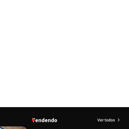
Redação
23/02/2026
Senac em Uberlândia oferece
curso gratuito de Tricologia e
Terapia Capilar
Margareth Castro
09/07/2024
Uberlândia recebe em agosto
turnê de 30 anos do Grupo
Soweto
Margareth Castro
03/07/2024
EMCANTAR estreia espetáculo
de lançamento do novo álbum
Abraço no Planeta
Margareth Castro
17/06/2024
Uberlândia recebe o projeto
“Experiência Rio” no dia 17 de
junho
Tendendo
Margareth Castro
Ver todos
17/06/2024