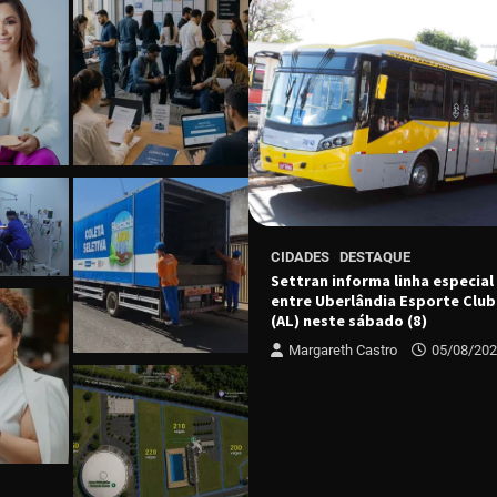
ESTAQUE
CIDADES
DESTAQUE
e Economia Criativa premia
Settran informa linha especial
 forma nova turma em Uberaba
entre Uberlândia Esporte Club
(AL) neste sábado (8)
 Castro
04/08/2026
Margareth Castro
05/08/20