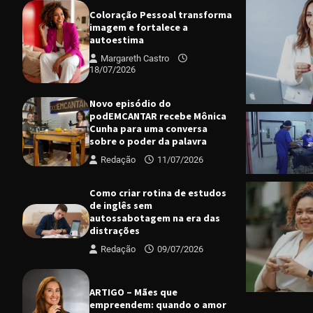
Coloração Pessoal transforma
imagem e fortalece a
autoestima
Margareth Castro
18/07/2026
Novo episódio do
podEMCANTAR recebe Mônica
Cunha para uma conversa
sobre o poder da palavra
Redação
11/07/2026
CIDADES
D
Programa d
projetos e
Como criar rotina de estudos
de inglês sem
Margareth
autossabotagem na era das
distrações
Redação
09/07/2026
ARTIGO – Mães que
empreendem: quando o amor