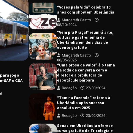
“Vozes pela Vida” celebra 10
anos com show em Uberlândia
Margareth Castro
08/10/2024
“Vem pra Praça!” reunirá arte,
cultura e gastronomia de
Uberlândia em dois dias de
evento gratuito
Margareth Castro
06/05/2025
CULTURA
DESTAQUE
“Uma prosa de valor” é o tema
Prefeitura promove programação
da roda de conversa com o
C
cultural para celebração dos 138 anos de
diretor e a produtora do
 para jogo
P
Uberlândia
espetáculo Bárbara
e-SAF e CSA
v
Redação
27/03/2024
Margareth Castro
05/08/2026
p
26
“Tom na Fazenda” retorna à
Uberlândia após sucesso
absoluto em 2025
Redação
23/02/2026
Senac em Uberlândia oferece
curso gratuito de Tricologia e