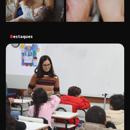
“Vozes pela Vida” celebra 10 anos com show
em Uberlândia
Destaques
“Vem pra Praça!” reunirá arte, cultura e
gastronomia de Uberlândia em dois dias de
evento gratuito
“Uma prosa de valor” é o tema da roda de
conversa com o diretor e a produtora do
espetáculo Bárbara
“Tom na Fazenda” retorna à Uberlândia após
sucesso absoluto em 2025