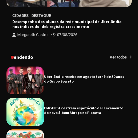
Senac em Uberlândia oferece curso gratuito
CIDADES
DESTAQUE
de Tricologia e Terapia Capilar
Desempenho dos alunos da rede municipal de Uberlândia
nos índices do Ideb registra crescimento
Margareth Castro
07/08/2026
Uberlândia recebe em agosto turnê de 30 anos
do Grupo Soweto
Tendendo
Ver todos
EMCANTAR estreia espetáculo de lançamento
do novo álbum Abraço no Planeta
Uberlândia recebe o projeto “Experiência Rio”
no dia 17 de junho