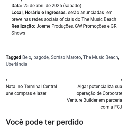
Data:
25 de abril de 2026 (sábado)
Local, Horário e Ingressos:
serão anunciadas em
breve nas redes sociais oficiais do The Music Beach
Realização:
Joeme Produções, GW Promoções e GR
Shows
Tagged
Belo
,
pagode
,
Sorriso Maroto
,
The Music Beach
,
Uberlândia
Navegação
⟵
⟶
Natal no Terminal Central
Algar potencializa sua
de
une compras e lazer
operação de Corporate
Post
Venture Builder em parceria
com a FCJ
Você pode ter perdido