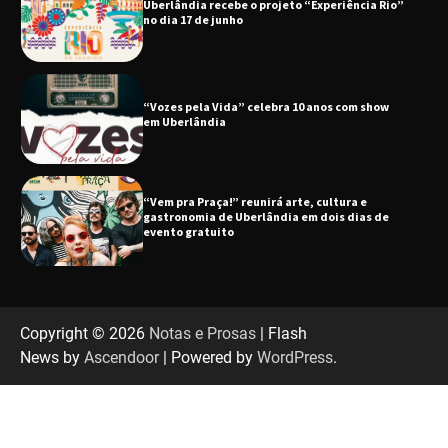
“Vozes pela Vida” celebra 10 anos com show
em Uberlândia
“Vem pra Praça!” reunirá arte, cultura e
gastronomia de Uberlândia em dois dias de
evento gratuito
“Uma prosa de valor” é o tema da roda de
conversa com o diretor e a produtora do
espetáculo Bárbara
“Tom na Fazenda” retorna à Uberlândia após
sucesso absoluto em 2025
Copyright © 2026
Notas e Prosas
| Flash
News by
Ascendoor
| Powered by
WordPress
.
Senac em Uberlândia oferece curso gratuito
de Tricologia e Terapia Capilar