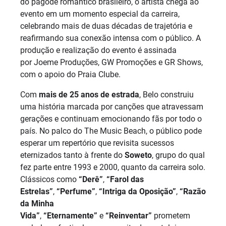
do pagode romântico brasileiro, o artista chega ao
evento em um momento especial da carreira,
celebrando mais de duas décadas de trajetória e
reafirmando sua conexão intensa com o público. A
produção e realização do evento é assinada
por Joeme Produções, GW Promoções e GR Shows,
com o apoio do Praia Clube.
Com
mais de 25 anos de estrada
, Belo construiu
uma história marcada por canções que atravessam
gerações e continuam emocionando fãs por todo o
país. No palco do The Music Beach, o público pode
esperar um repertório que revisita sucessos
eternizados tanto à frente do
Soweto
, grupo do qual
fez parte entre 1993 e 2000, quanto da carreira solo.
Clássicos como
“Derê”
,
“Farol das
Estrelas”
,
“Perfume”
,
“Intriga da Oposição”
,
“Razão
da Minha
Vida”
,
“Eternamente”
e
“Reinventar”
prometem