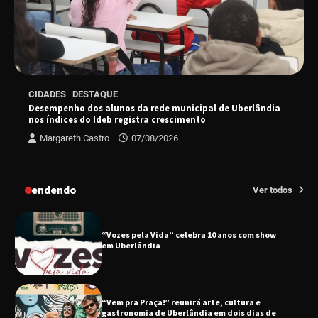
Uberlândia recebe em agosto turnê de 30 anos
do Grupo Soweto
EMCANTAR estreia espetáculo de lançamento
CIDADES
DESTAQUE
do novo álbum Abraço no Planeta
Desempenho dos alunos da rede municipal de Uberlândia
nos índices do Ideb registra crescimento
Margareth Castro
07/08/2026
Uberlândia recebe o projeto “Experiência Rio”
no dia 17 de junho
Tendendo
Ver todos
“Vozes pela Vida” celebra 10 anos com show
em Uberlândia
“Vem pra Praça!” reunirá arte, cultura e
gastronomia de Uberlândia em dois dias de