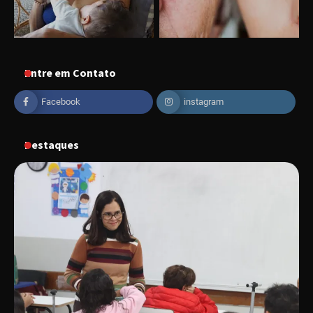
“Vem pra Praça!” reunirá arte, cultura e
gastronomia de Uberlândia em dois dias de
evento gratuito
Entre em Contato
Facebook
instagram
“Uma prosa de valor” é o tema da roda de
conversa com o diretor e a produtora do
espetáculo Bárbara
Destaques
“Tom na Fazenda” retorna à Uberlândia após
sucesso absoluto em 2025
Senac em Uberlândia oferece curso gratuito
de Tricologia e Terapia Capilar