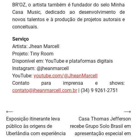
BR’OZ, o artista também é fundador do selo Minha
Casa Music, dedicado ao desenvolvimento de
novos talentos e à produção de projetos autorais e
conceituais.
Serviço
Artista: Jhean Marcell
Projeto: Tiny Room
Disponível em: YouTube e plataformas digitais
Instagram: @jheanmarcell
YouTube:
youtube.com/@JheanMarcell
Contato para imprensa e shows:
contato@jheanmarcell.com.br
| (34) 9 9261-2751
Navegação
⟵
⟶
Exposição itinerante leva
Casa Thomas Jefferson
de
público às origens de
recebe Grupo Solo Brasil em
Post
Uberlândia com experiência
apresentação especial em