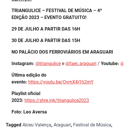
TRIANGULICE – FESTIVAL DE MÚSICA – 4ª
EDIÇÃO 2023 – EVENTO GRATUITO!
29 DE JULHO A PARTIR DAS 16H
30 DE JULHO A PARTIR DAS 15H
NO PALÁCIO DOS FERROVIÁRIOS EM ARAGUARI
Instagram:
@triangulice
e
@faec.araguari
/
Youtube:
@fes
Última edição do
evento:
https://youtu.be/OvmX4i1h2mY
Playlist oficial
2023:
https://shre.ink/triangulice2023
Foto: Leo Aversa
Tagged
Alceu Valença
,
Araguari
,
Festival de Música
,