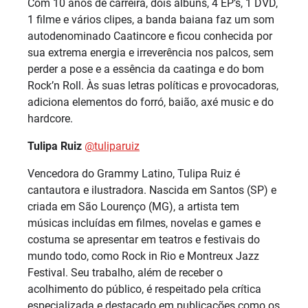
Com 10 anos de carreira, dois álbuns, 4 EP’s, 1 DVD,
1 filme e vários clipes, a banda baiana faz um som
autodenominado Caatincore e ficou conhecida por
sua extrema energia e irreverência nos palcos, sem
perder a pose e a essência da caatinga e do bom
Rock’n Roll. Às suas letras políticas e provocadoras,
adiciona elementos do forró, baião, axé music e do
hardcore.
Tulipa Ruiz
@‌tuliparuiz
Vencedora do Grammy Latino, Tulipa Ruiz é
cantautora e ilustradora. Nascida em Santos (SP) e
criada em São Lourenço (MG), a artista tem
músicas incluídas em filmes, novelas e games e
costuma se apresentar em teatros e festivais do
mundo todo, como Rock in Rio e Montreux Jazz
Festival. Seu trabalho, além de receber o
acolhimento do público, é respeitado pela crítica
especializada e destacado em publicações como os