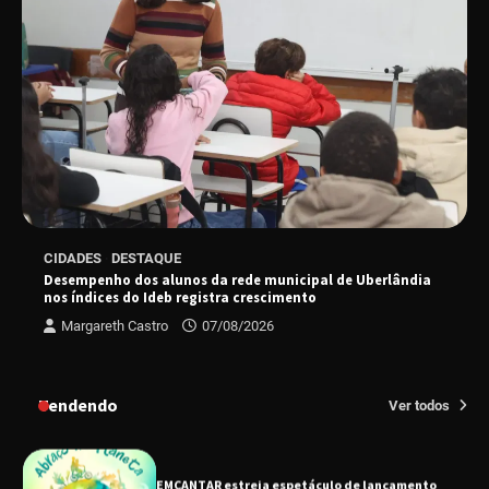
“Uma prosa de valor” é o tema da roda de
conversa com o diretor e a produtora do
espetáculo Bárbara
“Tom na Fazenda” retorna à Uberlândia após
sucesso absoluto em 2025
Senac em Uberlândia oferece curso gratuito
CIDADES
DESTAQUE
de Tricologia e Terapia Capilar
Desempenho dos alunos da rede municipal de Uberlândia
nos índices do Ideb registra crescimento
Margareth Castro
07/08/2026
Uberlândia recebe em agosto turnê de 30 anos
do Grupo Soweto
Tendendo
Ver todos
EMCANTAR estreia espetáculo de lançamento