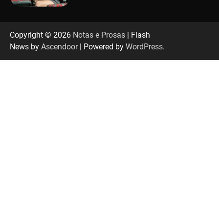
“Tom na Fazenda” retorna à Uberlândia após
sucesso absoluto em 2025
Copyright © 2026
Notas e Prosas
| Flash
News by
Ascendoor
| Powered by
WordPress
.
Senac em Uberlândia oferece curso gratuito
de Tricologia e Terapia Capilar
Uberlândia recebe em agosto turnê de 30 anos
do Grupo Soweto
EMCANTAR estreia espetáculo de lançamento
do novo álbum Abraço no Planeta