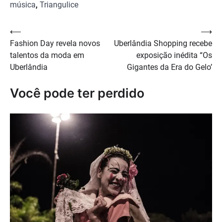
música
,
Triangulice
Navegação
⟵
⟶
Fashion Day revela novos
Uberlândia Shopping recebe
de
talentos da moda em
exposição inédita “Os
Post
Uberlândia
Gigantes da Era do Gelo’
Você pode ter perdido