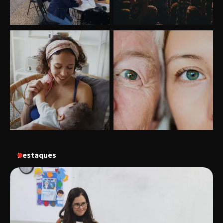
Uberlândia recebe o projeto “Experiência Rio”
no dia 17 de junho
“Vozes pela Vida” celebra 10 anos com show
em Uberlândia
Destaques
“Vem pra Praça!” reunirá arte, cultura e
gastronomia de Uberlândia em dois dias de
evento gratuito