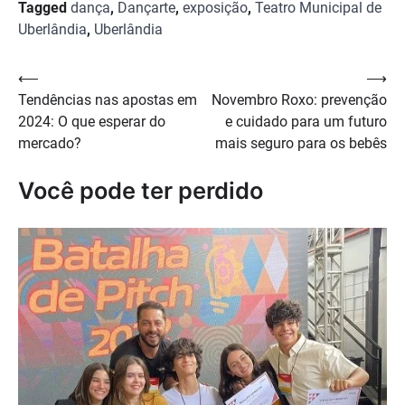
Tagged
dança
,
Dançarte
,
exposição
,
Teatro Municipal de
Uberlândia
,
Uberlândia
Navegação
⟵
⟶
Tendências nas apostas em
Novembro Roxo: prevenção
de
2024: O que esperar do
e cuidado para um futuro
Post
mercado?
mais seguro para os bebês
Você pode ter perdido