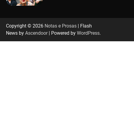
“Tom na Fazenda” retorna à Uberlândia após
sucesso absoluto em 2025
Copyright © 2026
Notas e Prosas
| Flash
News by
Ascendoor
| Powered by
WordPress
.
Senac em Uberlândia oferece curso gratuito
de Tricologia e Terapia Capilar
Uberlândia recebe em agosto turnê de 30 anos
do Grupo Soweto
EMCANTAR estreia espetáculo de lançamento
do novo álbum Abraço no Planeta