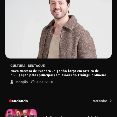
“Uma prosa de valor” é o tema da roda de
conversa com o diretor e a produtora do
espetáculo Bárbara
“Tom na Fazenda” retorna à Uberlândia após
sucesso absoluto em 2025
Senac em Uberlândia oferece curso gratuito
CULTURA
DESTAQUE
de Tricologia e Terapia Capilar
Novo sucesso de Evandro Jr. ganha força em roteiro de
divulgação pelas principais emissoras do Triângulo Mineiro
Redação
08/08/2026
Uberlândia recebe em agosto turnê de 30 anos
do Grupo Soweto
Tendendo
Ver todos