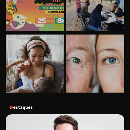
Uberlândia recebe o projeto “Experiência Rio”
no dia 17 de junho
“Vozes pela Vida” celebra 10 anos com show
em Uberlândia
Destaques
“Vem pra Praça!” reunirá arte, cultura e
gastronomia de Uberlândia em dois dias de
evento gratuito