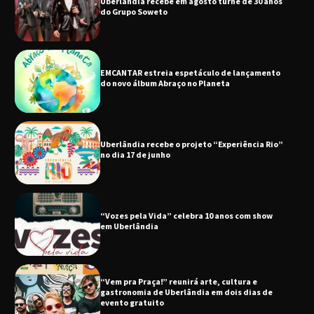
EMCANTAR estreia espetáculo de lançamento
do novo álbum Abraço no Planeta
Uberlândia recebe o projeto “Experiência Rio”
no dia 17 de junho
“Vozes pela Vida” celebra 10 anos com show
em Uberlândia
“Vem pra Praça!” reunirá arte, cultura e
gastronomia de Uberlândia em dois dias de
evento gratuito
“Uma prosa de valor” é o tema da roda de
conversa com o diretor e a produtora do
espetáculo Bárbara