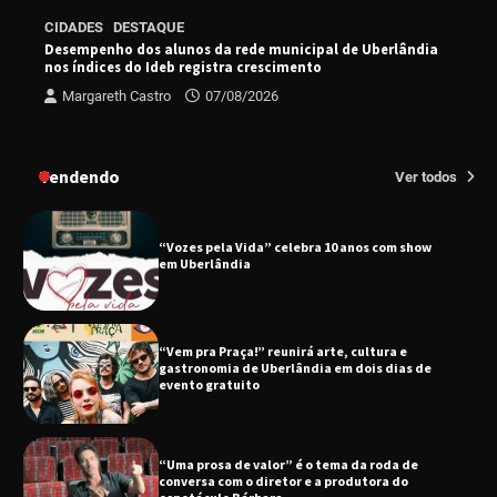
EMCANTAR estreia espetáculo de lançamento
CIDADES
DESTAQUE
do novo álbum Abraço no Planeta
Desempenho dos alunos da rede municipal de Uberlândia
nos índices do Ideb registra crescimento
Margareth Castro
07/08/2026
Uberlândia recebe o projeto “Experiência Rio”
no dia 17 de junho
Tendendo
Ver todos
“Vozes pela Vida” celebra 10 anos com show
em Uberlândia
“Vem pra Praça!” reunirá arte, cultura e
gastronomia de Uberlândia em dois dias de
evento gratuito
“Uma prosa de valor” é o tema da roda de
conversa com o diretor e a produtora do