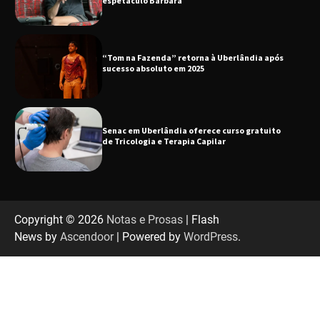
espetáculo Bárbara
“Tom na Fazenda” retorna à Uberlândia após
sucesso absoluto em 2025
Senac em Uberlândia oferece curso gratuito
de Tricologia e Terapia Capilar
Uberlândia recebe em agosto turnê de 30 anos
do Grupo Soweto
Copyright © 2026
Notas e Prosas
| Flash
News by
Ascendoor
| Powered by
WordPress
.
EMCANTAR estreia espetáculo de lançamento
do novo álbum Abraço no Planeta