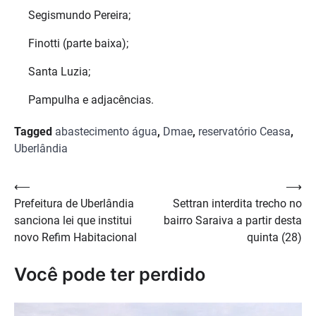
Segismundo Pereira;
Finotti (parte baixa);
Santa Luzia;
Pampulha e adjacências.
Tagged
abastecimento água
,
Dmae
,
reservatório Ceasa
,
Uberlândia
Navegação
⟵
⟶
Prefeitura de Uberlândia
Settran interdita trecho no
de
sanciona lei que institui
bairro Saraiva a partir desta
Post
novo Refim Habitacional
quinta (28)
Você pode ter perdido