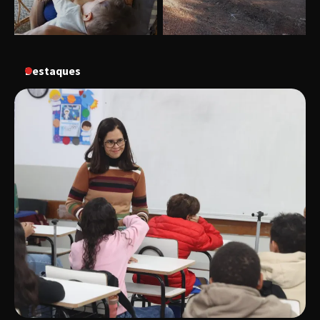
“Uma prosa de valor” é o tema da roda de
conversa com o diretor e a produtora do
espetáculo Bárbara
Destaques
“Tom na Fazenda” retorna à Uberlândia após
sucesso absoluto em 2025
Senac em Uberlândia oferece curso gratuito
de Tricologia e Terapia Capilar
Uberlândia recebe em agosto turnê de 30 anos
do Grupo Soweto