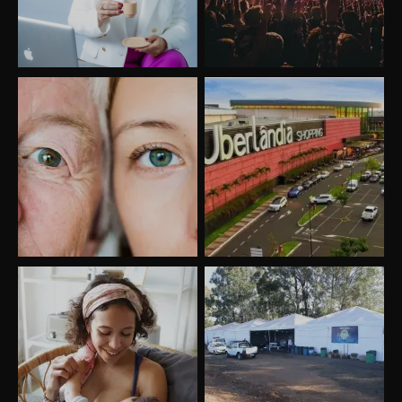
Uberlândia recebe o projeto “Experiência Rio”
no dia 17 de junho
“Vozes pela Vida” celebra 10 anos com show
em Uberlândia
“Vem pra Praça!” reunirá arte, cultura e
gastronomia de Uberlândia em dois dias de
evento gratuito