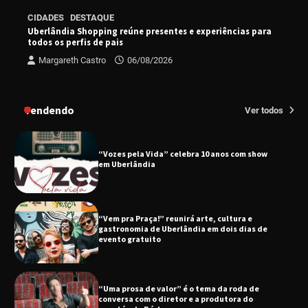
EMCANTAR estreia espetáculo de lançamento
CIDADES
DESTAQUE
do novo álbum Abraço no Planeta
Uberlândia Shopping reúne presentes e experiências para
todos os perfis de pais
Margareth Castro
06/08/2026
Uberlândia recebe o projeto “Experiência Rio”
no dia 17 de junho
Tendendo
Ver todos
“Vozes pela Vida” celebra 10 anos com show
em Uberlândia
“Vem pra Praça!” reunirá arte, cultura e
gastronomia de Uberlândia em dois dias de
evento gratuito
“Uma prosa de valor” é o tema da roda de
conversa com o diretor e a produtora do