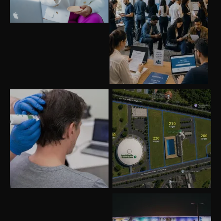
Uberlândia recebe o projeto “Experiência Rio”
no dia 17 de junho
“Vozes pela Vida” celebra 10 anos com show
em Uberlândia
“Vem pra Praça!” reunirá arte, cultura e
gastronomia de Uberlândia em dois dias de
evento gratuito