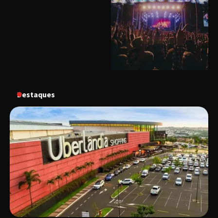
“Uma prosa de valor” é o tema da roda de
conversa com o diretor e a produtora do
espetáculo Bárbara
“Tom na Fazenda” retorna à Uberlândia após
sucesso absoluto em 2025
Destaques
Senac em Uberlândia oferece curso gratuito
de Tricologia e Terapia Capilar
Uberlândia recebe em agosto turnê de 30 anos
do Grupo Soweto