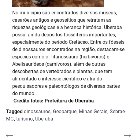
No município são encontrados diversos museus,
casarões antigos e geossítios que retratam as
riquezas geológicas e a herança histórica. Uberaba
possui ainda depósitos fossilíferos importantes,
especialmente do período Cretáceo. Entre os fósseis
de dinossauros encontrados na região, destacam-se
espécies como o Titanossauro (herbívoros) e
Abelisaurídeos (carnívoros), além de outras
descobertas de vertebrados e plantas, que tem
alimentado o interesse científico e atraído
pesquisadores e paleontólogos de diversas partes
do mundo.
Crédito fotos: Prefeitura de Uberaba
Tagged
dinossauros
,
Geoparque
,
Minas Gerais
,
Sebrae-
MG
,
turismo
,
Uberaba
Navegação
⟵
⟶