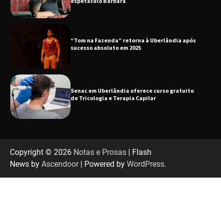
espetáculo Bárbara
“Tom na Fazenda” retorna à Uberlândia após
sucesso absoluto em 2025
Senac em Uberlândia oferece curso gratuito
de Tricologia e Terapia Capilar
Uberlândia recebe em agosto turnê de 30 anos
do Grupo Soweto
Copyright © 2026
Notas e Prosas
| Flash
News by
Ascendoor
| Powered by
WordPress
.
EMCANTAR estreia espetáculo de lançamento
do novo álbum Abraço no Planeta