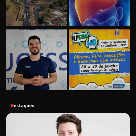
“Vozes pela Vida” celebra 10 anos com show
em Uberlândia
“Vem pra Praça!” reunirá arte, cultura e
gastronomia de Uberlândia em dois dias de
evento gratuito
“Uma prosa de valor” é o tema da roda de
conversa com o diretor e a produtora do
espetáculo Bárbara
Destaques
“Tom na Fazenda” retorna à Uberlândia após
sucesso absoluto em 2025