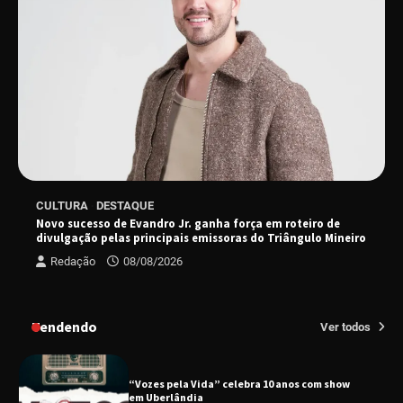
Senac em Uberlândia oferece curso gratuito
de Tricologia e Terapia Capilar
Uberlândia recebe em agosto turnê de 30 anos
do Grupo Soweto
EMCANTAR estreia espetáculo de lançamento
CULTURA
DESTAQUE
do novo álbum Abraço no Planeta
Novo sucesso de Evandro Jr. ganha força em roteiro de
divulgação pelas principais emissoras do Triângulo Mineiro
Redação
08/08/2026
Uberlândia recebe o projeto “Experiência Rio”
no dia 17 de junho
Tendendo
Ver todos
“Vozes pela Vida” celebra 10 anos com show
em Uberlândia