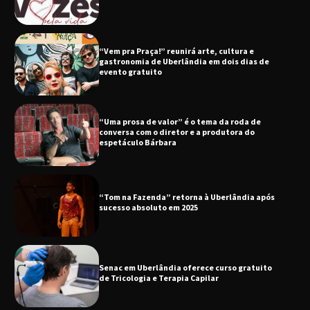
“Vem pra Praça!” reunirá arte, cultura e
gastronomia de Uberlândia em dois dias de
evento gratuito
“Uma prosa de valor” é o tema da roda de
conversa com o diretor e a produtora do
espetáculo Bárbara
“Tom na Fazenda” retorna à Uberlândia após
sucesso absoluto em 2025
Senac em Uberlândia oferece curso gratuito
de Tricologia e Terapia Capilar