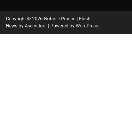
Uberlândia recebe em agosto turnê de 30 anos
do Grupo Soweto
Copyright © 2026
Notas e Prosas
| Flash
News by
Ascendoor
| Powered by
WordPress
.
EMCANTAR estreia espetáculo de lançamento
do novo álbum Abraço no Planeta
Uberlândia recebe o projeto “Experiência Rio”
no dia 17 de junho
“Vozes pela Vida” celebra 10 anos com show
em Uberlândia
“Vem pra Praça!” reunirá arte, cultura e