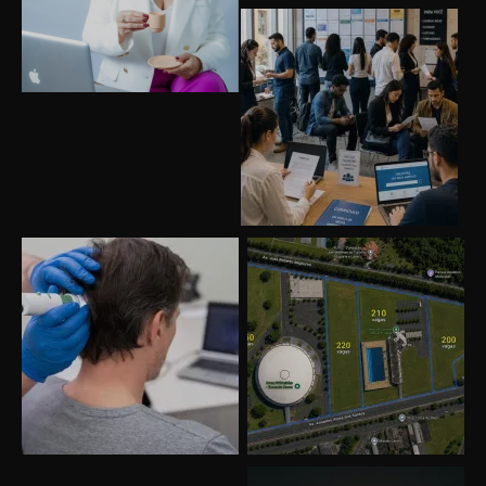
Uberlândia recebe o projeto “Experiência Rio”
no dia 17 de junho
“Vozes pela Vida” celebra 10 anos com show
em Uberlândia
“Vem pra Praça!” reunirá arte, cultura e