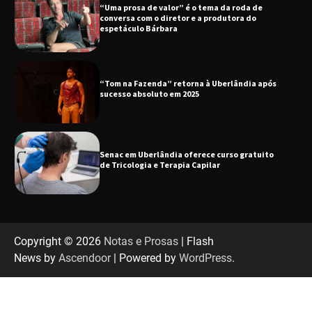
“Uma prosa de valor” é o tema da roda de
conversa com o diretor e a produtora do
espetáculo Bárbara
“Tom na Fazenda” retorna à Uberlândia após
sucesso absoluto em 2025
Senac em Uberlândia oferece curso gratuito
de Tricologia e Terapia Capilar
Uberlândia recebe em agosto turnê de 30 anos
do Grupo Soweto
Copyright © 2026
Notas e Prosas
| Flash
News by
Ascendoor
| Powered by
WordPress
.
EMCANTAR estreia espetáculo de lançamento
do novo álbum Abraço no Planeta