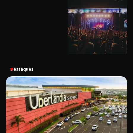
gastronomia de Uberlândia em dois dias de
evento gratuito
“Uma prosa de valor” é o tema da roda de
conversa com o diretor e a produtora do
espetáculo Bárbara
“Tom na Fazenda” retorna à Uberlândia após
sucesso absoluto em 2025
Destaques
Senac em Uberlândia oferece curso gratuito
de Tricologia e Terapia Capilar
Uberlândia recebe em agosto turnê de 30 anos
do Grupo Soweto