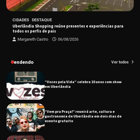
EMCANTAR estreia espetáculo de lançamento
CIDADES
DESTAQUE
do novo álbum Abraço no Planeta
Uberlândia Shopping reúne presentes e experiências para
todos os perfis de pais
Margareth Castro
06/08/2026
Uberlândia recebe o projeto “Experiência Rio”
no dia 17 de junho
Tendendo
Ver todos
“Vozes pela Vida” celebra 10 anos com show
em Uberlândia
“Vem pra Praça!” reunirá arte, cultura e
gastronomia de Uberlândia em dois dias de
evento gratuito