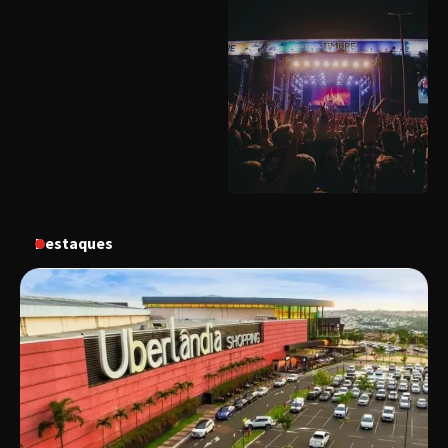
Uberlândia recebe o projeto “Experiência Rio”
no dia 17 de junho
“Vozes pela Vida” celebra 10 anos com show
em Uberlândia
“Vem pra Praça!” reunirá arte, cultura e
gastronomia de Uberlândia em dois dias de
evento gratuito
Destaques
“Uma prosa de valor” é o tema da roda de
conversa com o diretor e a produtora do
espetáculo Bárbara
“Tom na Fazenda” retorna à Uberlândia após
sucesso absoluto em 2025