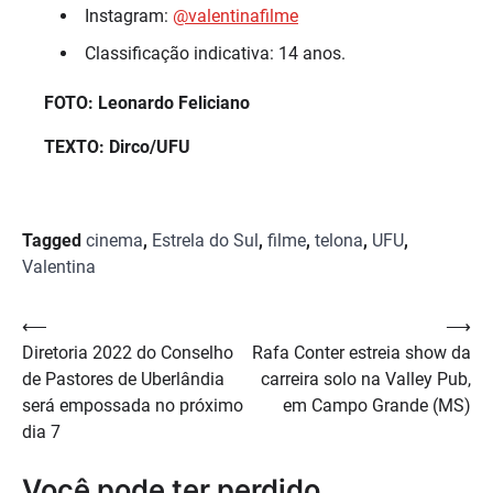
Instagram:
@valentinafilme
Classificação indicativa: 14 anos.
FOTO: Leonardo Feliciano
TEXTO: Dirco/UFU
Tagged
cinema
,
Estrela do Sul
,
filme
,
telona
,
UFU
,
Valentina
Navegação
⟵
⟶
Diretoria 2022 do Conselho
Rafa Conter estreia show da
de
de Pastores de Uberlândia
carreira solo na Valley Pub,
Post
será empossada no próximo
em Campo Grande (MS)
dia 7
Você pode ter perdido