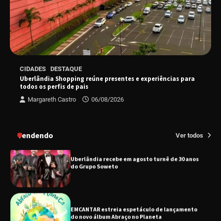
“Tom na Fazenda” retorna à Uberlândia após
sucesso absoluto em 2025
Senac em Uberlândia oferece curso gratuito
CIDADES
DESTAQUE
de Tricologia e Terapia Capilar
Uberlândia Shopping reúne presentes e experiências para
todos os perfis de pais
Margareth Castro
06/08/2026
Uberlândia recebe em agosto turnê de 30 anos
do Grupo Soweto
Tendendo
Ver todos
EMCANTAR estreia espetáculo de lançamento
do novo álbum Abraço no Planeta
Uberlândia recebe o projeto “Experiência Rio”