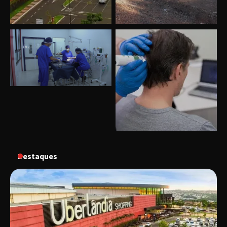
Uberlândia recebe o projeto “Experiência Rio”
no dia 17 de junho
“Vozes pela Vida” celebra 10 anos com show
em Uberlândia
“Vem pra Praça!” reunirá arte, cultura e
gastronomia de Uberlândia em dois dias de
evento gratuito
Destaques
“Uma prosa de valor” é o tema da roda de
conversa com o diretor e a produtora do
espetáculo Bárbara