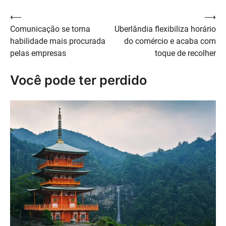
Navegação
⟵
⟶
Comunicação se torna
Uberlândia flexibiliza horário
de
habilidade mais procurada
do comércio e acaba com
Post
pelas empresas
toque de recolher
Você pode ter perdido