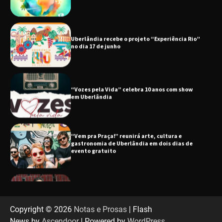
no dia 17 de junho
“Vozes pela Vida” celebra 10 anos com show
em Uberlândia
“Vem pra Praça!” reunirá arte, cultura e
gastronomia de Uberlândia em dois dias de
evento gratuito
“Uma prosa de valor” é o tema da roda de
conversa com o diretor e a produtora do
espetáculo Bárbara
“Tom na Fazenda” retorna à Uberlândia após
sucesso absoluto em 2025
Copyright © 2026
Notas e Prosas
| Flash
News by
Ascendoor
| Powered by
WordPress
.