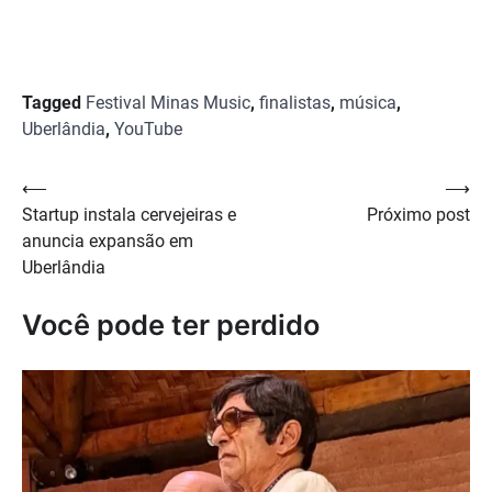
Tagged
Festival Minas Music
,
finalistas
,
música
,
Uberlândia
,
YouTube
Navegação
⟵
⟶
Startup instala cervejeiras e
Próximo post
de
anuncia expansão em
Post
Uberlândia
Você pode ter perdido