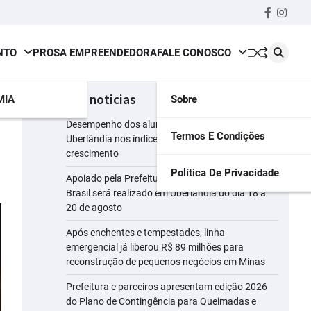
Faceboo
insta
NTO
PROSA EMPREENDEDORA
FALE CONOSCO
últimas noticias
MIA
Sobre
Desempenho dos alunos da rede municipal de
Termos E Condições
Uberlândia nos índices do Ideb registra
crescimento
Política De Privacidade
Apoiado pela Prefeitura, maior evento leiteiro do
Brasil será realizado em Uberlândia do dia 18 a
20 de agosto
Após enchentes e tempestades, linha
emergencial já liberou R$ 89 milhões para
reconstrução de pequenos negócios em Minas
Prefeitura e parceiros apresentam edição 2026
do Plano de Contingência para Queimadas e