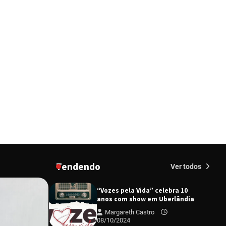
Margareth Castro
09/07/2024
Uberlândia recebe em agosto
turnê de 30 anos do Grupo
Soweto
Margareth Castro
03/07/2024
EMCANTAR estreia espetáculo
de lançamento do novo álbum
Abraço no Planeta
Margareth Castro
17/06/2024
Uberlândia recebe o projeto
“Experiência Rio” no dia 17 de
junho
Tendendo
Margareth Castro
Ver todos
17/06/2024
“Vozes pela Vida” celebra 10
anos com show em Uberlândia
Margareth Castro
08/10/2024