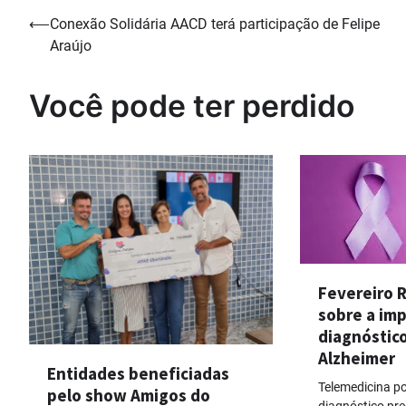
Navegação
⟵
Conexão Solidária AACD terá participação de Felipe
Araújo
de
Post
Você pode ter perdido
Fevereiro R
sobre a im
diagnóstic
Alzheimer
Entidades beneficiadas
Telemedicina p
pelo show Amigos do
diagnóstico pre