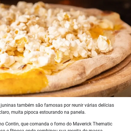
s juninas também são famosas por reunir várias delícias
claro, muita pipoca estourando na panela.
ino Contin, que comanda o forno do Maverick Thematic
oso e Pipoca onde combinou sua receita de massa