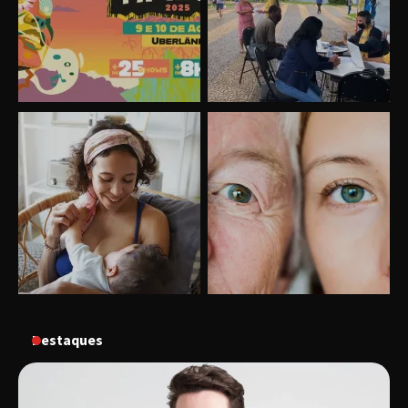
Uberlândia recebe o projeto “Experiência Rio”
no dia 17 de junho
“Vozes pela Vida” celebra 10 anos com show
em Uberlândia
Destaques
“Vem pra Praça!” reunirá arte, cultura e
gastronomia de Uberlândia em dois dias de
evento gratuito