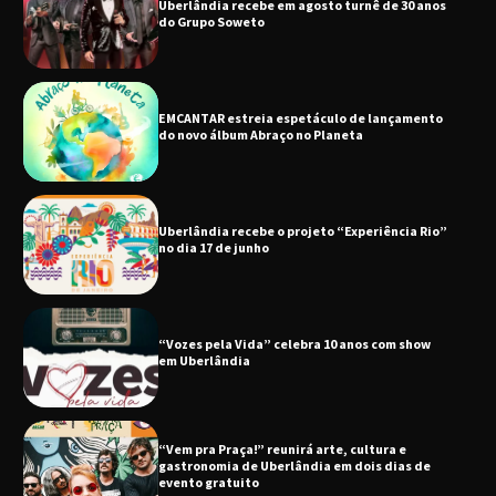
EMCANTAR estreia espetáculo de lançamento
do novo álbum Abraço no Planeta
Uberlândia recebe o projeto “Experiência Rio”
no dia 17 de junho
“Vozes pela Vida” celebra 10 anos com show
em Uberlândia
“Vem pra Praça!” reunirá arte, cultura e
gastronomia de Uberlândia em dois dias de
evento gratuito
“Uma prosa de valor” é o tema da roda de
conversa com o diretor e a produtora do
espetáculo Bárbara