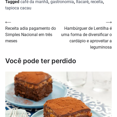
Tagged
café da manhã
,
gastronomia
,
Itacaré
,
receita
,
tapioca cacau
Navegação
⟵
⟶
Receita adia pagamento do
Hambúrguer de Lentilha é
de
Simples Nacional em três
uma forma de diversificar o
Post
meses
cardápio e aproveitar a
leguminosa
Você pode ter perdido