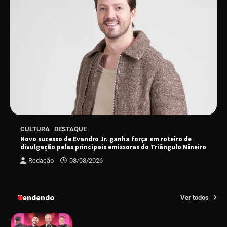
“Uma prosa de valor” é o tema da roda de
conversa com o diretor e a produtora do
espetáculo Bárbara
“Tom na Fazenda” retorna à Uberlândia após
sucesso absoluto em 2025
Senac em Uberlândia oferece curso gratuito
CULTURA
DESTAQUE
de Tricologia e Terapia Capilar
Novo sucesso de Evandro Jr. ganha força em roteiro de
divulgação pelas principais emissoras do Triângulo Mineiro
Redação
08/08/2026
Uberlândia recebe em agosto turnê de 30 anos
do Grupo Soweto
Tendendo
Ver todos