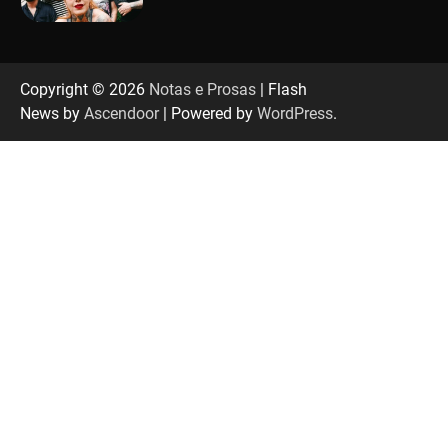
“Tom na Fazenda” retorna à Uberlândia após
sucesso absoluto em 2025
Copyright © 2026
Notas e Prosas
| Flash
News by
Ascendoor
| Powered by
WordPress
.
Senac em Uberlândia oferece curso gratuito
de Tricologia e Terapia Capilar
Uberlândia recebe em agosto turnê de 30 anos
do Grupo Soweto
EMCANTAR estreia espetáculo de lançamento
do novo álbum Abraço no Planeta