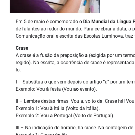
Em 5 de maio é comemorado o
Dia Mundial da Língua 
de falantes ao redor do mundo. Para celebrar a data, o p
Comunicação oral e escrita das Escolas Luminova, traz t
Crase
A crase é a fusão da preposição
a
(exigida por um termo
regido). Na escrita, a ocorrência de crase é representad
lo:
I – Substitua o que vem depois do artigo “a” por um term
Exemplo: Vou
à
festa (Vou
ao
evento).
II – Lembre destas rimas: Vou a, volto da. Crase há! Vou 
Exemplo 1: Vou
à
Itália (Volto da Itália).
Exemplo 2: Vou
a
Portugal (Volto de Portugal).
III – Na indicação de horário, há crase. Na contagem de 
Exemplo 1: Chego
às
5h.