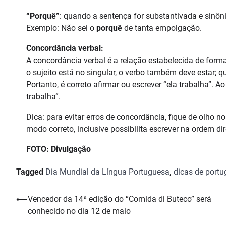
“Porquê”
: quando a sentença for substantivada e sinôn
Exemplo: Não sei o
porquê
de tanta empolgação.
Concordância verbal:
A concordância verbal é a relação estabelecida de forma
o sujeito está no singular, o verbo também deve estar; q
Portanto, é correto afirmar ou escrever “ela trabalha”. A
trabalha”.
Dica: para evitar erros de concordância, fique de olho no
modo correto, inclusive possibilita escrever na ordem dire
FOTO: Divulgação
Tagged
Dia Mundial da Língua Portuguesa
,
dicas de port
Navegação
⟵
Vencedor da 14ª edição do “Comida di Buteco” será
conhecido no dia 12 de maio
de