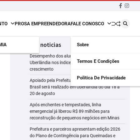
Faceboo
insta
NTO
PROSA EMPREENDEDORA
FALE CONOSCO
últimas noticias
MIA
Sobre
Desempenho dos alunos da rede municipal de
Termos E Condições
Uberlândia nos índices do Ideb registra
crescimento
Política De Privacidade
Apoiado pela Prefeitura, maior evento leiteiro do
Brasil será realizado em Uberlândia do dia 18 a
20 de agosto
Após enchentes e tempestades, linha
emergencial já liberou R$ 89 milhões para
reconstrução de pequenos negócios em Minas
Prefeitura e parceiros apresentam edição 2026
do Plano de Contingência para Queimadas e