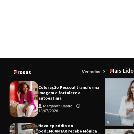
Mais Lido
Prosas
Ver todos
Coloração Pessoal transforma
imagem e fortalece a
autoestima
Margareth Castro
18/07/2026
Novo episódio do
podEMCANTAR recebe Mônica