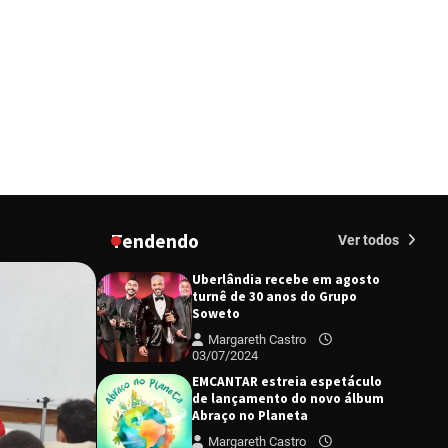
diretor e a produtora do
espetáculo Bárbara
Redação
27/03/2024
“Tom na Fazenda” retorna à
Uberlândia após sucesso
absoluto em 2025
Redação
23/02/2026
Senac em Uberlândia oferece
curso gratuito de Tricologia e
Terapia Capilar
Tendendo
Margareth Castro
Ver todos
09/07/2024
Uberlândia recebe em agosto
turnê de 30 anos do Grupo
Soweto
Margareth Castro
03/07/2024
EMCANTAR estreia espetáculo
de lançamento do novo álbum
Abraço no Planeta
Margareth Castro