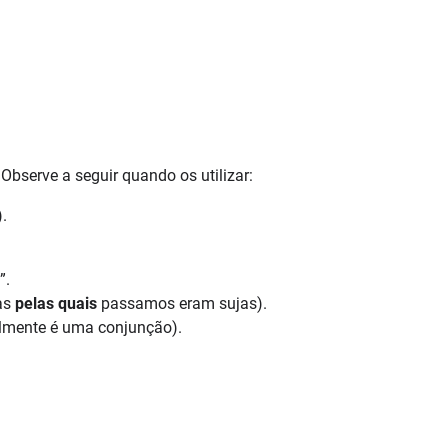
Observe a seguir quando os utilizar:
).
”.
as
pelas quais
passamos eram sujas).
almente é uma conjunção).