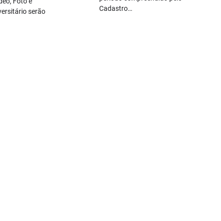
deo, Foto e
Cadastro…
ersitário serão