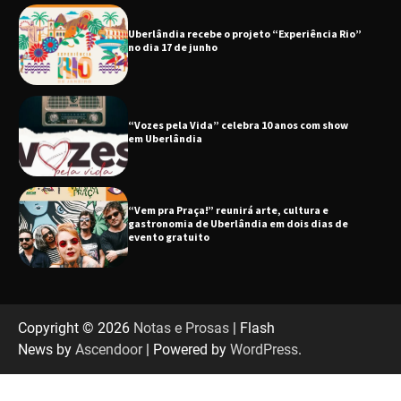
“Vozes pela Vida” celebra 10 anos com show
em Uberlândia
“Vem pra Praça!” reunirá arte, cultura e
gastronomia de Uberlândia em dois dias de
evento gratuito
“Uma prosa de valor” é o tema da roda de
conversa com o diretor e a produtora do
espetáculo Bárbara
“Tom na Fazenda” retorna à Uberlândia após
sucesso absoluto em 2025
Copyright © 2026
Notas e Prosas
| Flash
News by
Ascendoor
| Powered by
WordPress
.
Senac em Uberlândia oferece curso gratuito