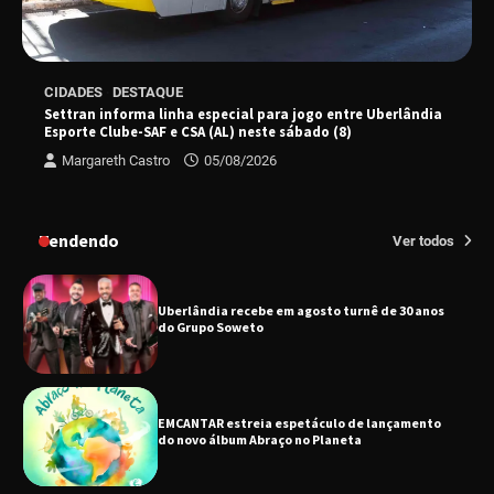
Senac em Uberlândia oferece curso gratuito
CIDADES
DESTAQUE
de Tricologia e Terapia Capilar
Settran informa linha especial para jogo entre Uberlândia
Esporte Clube-SAF e CSA (AL) neste sábado (8)
Margareth Castro
05/08/2026
Uberlândia recebe em agosto turnê de 30 anos
do Grupo Soweto
Tendendo
Ver todos
EMCANTAR estreia espetáculo de lançamento
do novo álbum Abraço no Planeta
Uberlândia recebe o projeto “Experiência Rio”
no dia 17 de junho