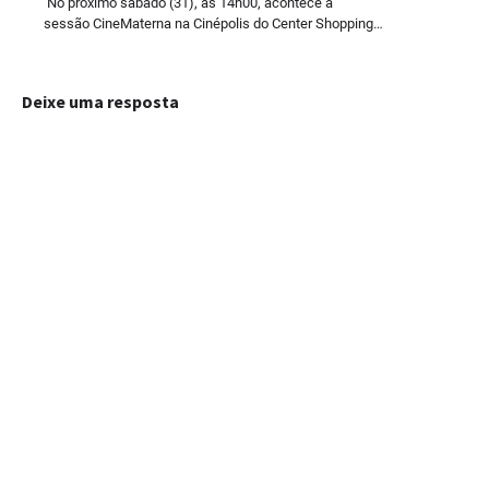
No próximo sábado (31), às 14h00, acontece a
sessão CineMaterna na Cinépolis do Center Shopping…
Deixe uma resposta