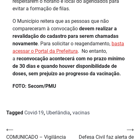
respeitarem o horário e local do agendados para
evitar a formação de filas.
O Município reitera que as pessoas que não
compareceram à convocação
devem realizar a
revalidação do cadastro para serem chamadas
novamente
. Para solicitar o reagendamento,
basta
acessar o Portal da Prefeitura
. No entanto,
a
reconvocação acontecerá com no prazo mínimo
de 30 dias e quando houver disponibilidade de
doses, sem prejuízo ao progresso da vacinação.
FOTO: Secom/PMU
Tagged
Covid-19
,
Uberlândia
,
vacinas
Navegação
⟵
⟶
COMUNICADO – Vigilância
Defesa Civil faz alerta de
de