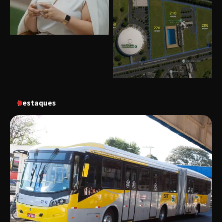
Uberlândia recebe o projeto “Experiência Rio”
no dia 17 de junho
“Vozes pela Vida” celebra 10 anos com show
em Uberlândia
Destaques
“Vem pra Praça!” reunirá arte, cultura e
gastronomia de Uberlândia em dois dias de
evento gratuito
“Uma prosa de valor” é o tema da roda de
conversa com o diretor e a produtora do
espetáculo Bárbara
“Tom na Fazenda” retorna à Uberlândia após
sucesso absoluto em 2025