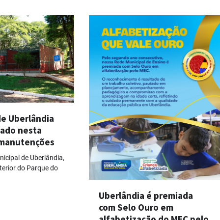
de Uberlândia
hado nesta
 manutenções
icipal de Uberlândia,
nterior do Parque do
Uberlândia é premiada
com Selo Ouro em
alfabetização do MEC pelo