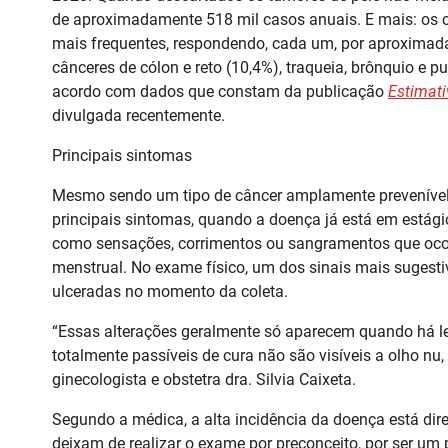
de aproximadamente 518 mil casos anuais. E mais: os
mais frequentes, respondendo, cada um, por aproximad
cânceres de cólon e reto (10,4%), traqueia, brônquio e p
acordo com dados que constam da publicação
Estimati
divulgada recentemente.
Principais sintomas
Mesmo sendo um tipo de câncer amplamente prevenível, 
principais sintomas, quando a doença já está em estág
como sensações, corrimentos ou sangramentos que ocorr
menstrual. No exame físico, um dos sinais mais sugestiv
ulceradas no momento da coleta.
“Essas alterações geralmente só aparecem quando há le
totalmente passíveis de cura não são visíveis a olho nu, 
ginecologista e obstetra dra. Silvia Caixeta.
Segundo a médica, a alta incidência da doença está dir
deixam de realizar o exame por preconceito, por ser um 