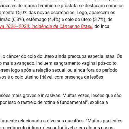
 cânceres de mama feminina e próstata se destacam como os
amente 15,0% das novas ocorrências. Logo, aparecem os
ulmão (6,8%), estômago (4,4%) e colo do útero (3,7%), de
va 2026–2028: Incidência de Câncer no Brasil
, do Inca
o câncer do colo do útero ainda preocupa especialistas. Os
io mais avançado, incluem sangramento vaginal pós-coito,
em logo após a relação sexual, ou ainda fora do período
os é o colo uterino friável, com presença de lesões
sões mais graves e invasivas. Muitas vezes, lesões que são
por isso o rastreio de rotina é fundamental”, explica a
etamente relacionada a diversas questões. “Muitas pacientes
procedimento íntimo, desconfortável e, em alguns casos,