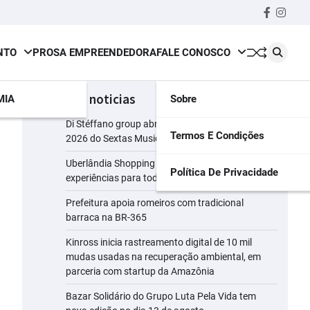
Faceboo
insta
NTO
PROSA EMPREENDEDORA
FALE CONOSCO
últimas noticias
MIA
Sobre
Di Stéffano group abre a segunda temporada de
Termos E Condições
2026 do Sextas Musicais
Uberlândia Shopping reúne presentes e
Política De Privacidade
experiências para todos os perfis de pais
Prefeitura apoia romeiros com tradicional
barraca na BR-365
Kinross inicia rastreamento digital de 10 mil
mudas usadas na recuperação ambiental, em
parceria com startup da Amazônia
Bazar Solidário do Grupo Luta Pela Vida tem