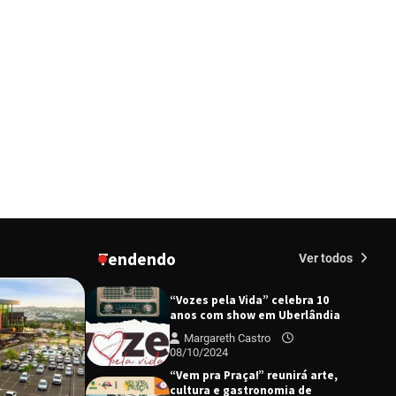
Uberlândia recebe em agosto
turnê de 30 anos do Grupo
Soweto
Margareth Castro
03/07/2024
EMCANTAR estreia espetáculo
de lançamento do novo álbum
Abraço no Planeta
Margareth Castro
17/06/2024
Uberlândia recebe o projeto
“Experiência Rio” no dia 17 de
junho
Tendendo
Margareth Castro
Ver todos
17/06/2024
“Vozes pela Vida” celebra 10
anos com show em Uberlândia
Margareth Castro
08/10/2024
“Vem pra Praça!” reunirá arte,
cultura e gastronomia de